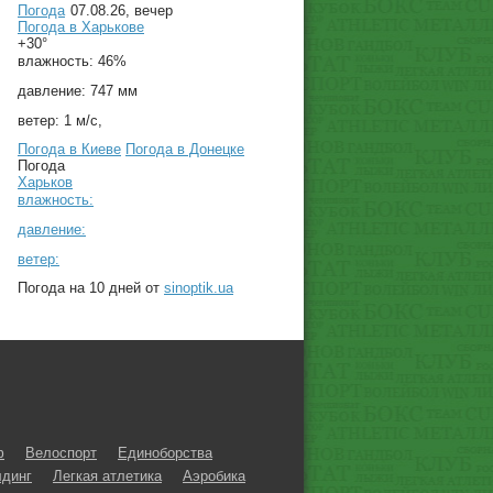
Погода
07.08.26, вечер
Погода в
Харькове
+30°
влажность:
46%
давление:
747 мм
ветер:
1 м/с,
Погода в Киеве
Погода в Донецке
Погода
Харьков
влажность:
давление:
ветер:
Погода на 10 дней от
sinoptik.ua
ф
Велоспорт
Единоборства
динг
Легкая атлетика
Аэробика