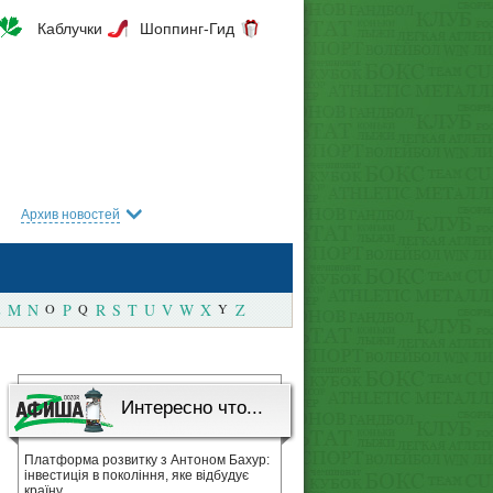
Каблучки
Шоппинг-Гид
Архив новостей
M
N
O
P
Q
R
S
T
U
V
W
X
Y
Z
Интересно что...
Платформа розвитку з Антоном Бахур:
інвестиція в покоління, яке відбудує
країну