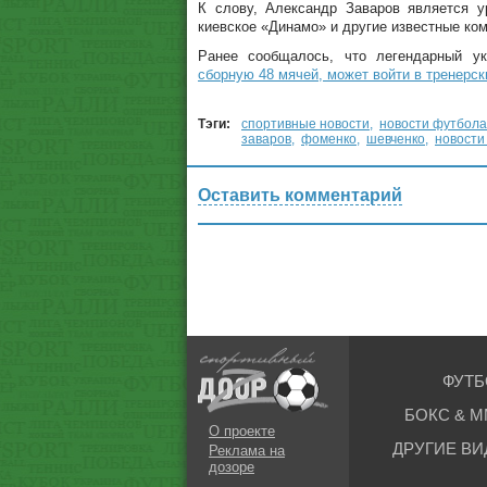
К слову, Александр Заваров является у
киевское «Динамо» и другие известные ком
Ранее сообщалось, что легендарный у
сборную 48 мячей, может войти в тренерск
Тэги:
спортивные новости
,
новости футбола
заваров
,
фоменко
,
шевченко
,
новости
Оставить комментарий
ФУТБ
БОКС & М
О проекте
ДРУГИЕ ВИ
Реклама на
дозоре