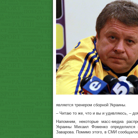
является тренером сборной Украины.
– Читаю то же, что и вы и удивляюсь, – до
Напомним, некоторые масс-медиа распр
Украины Михаил Фоменко определился 
Заварова. Помимо этого, в СМИ сообщалос