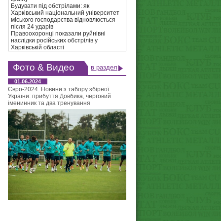
Будувати під обстрілами: як
Харківський національний університет
міського господарства відновлюється
після 24 ударів
Правоохоронці показали руйнівні
наслідки російських обстрілів у
Харківській області
Фото & Видео
в раздел
01.06.2024
Євро-2024. Новини з табору збірної
України: прибуття Довбика, черговий
іменинник та два тренування