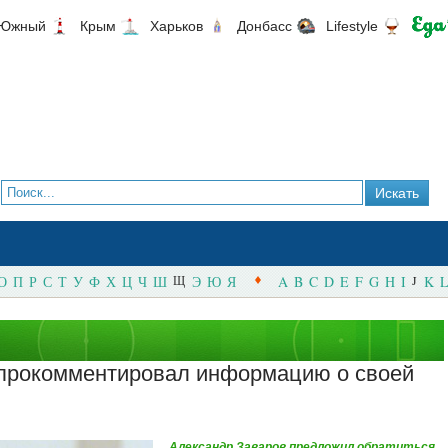
Южный
Крым
Харьков
Донбасс
Lifestyle
О
П
Р
С
Т
У
Ф
Х
Ц
Ч
Ш
Щ
Э
Ю
Я
A
B
C
D
E
F
G
H
I
J
K
L
 прокомментировал информацию о своей
Александр Заваров предложил обратиться