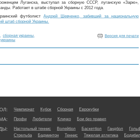
роженцем Луганска, выступал за сборную СССР, луганскую «Зарю»,
анды. Работает в штабе сборной Украины с 2012 года.
краинский футболист
Андрей Шевченко, забивший за национальную
ий штаб сборной Украины.
,
сборная украины
,
Версия для печати
 украины
ОЛ:
Чемпионат
Кубок
Сборная
Еврокубки
МА:
Профи
Любители
Кличко
Бои без правил
ДЫ:
Настольный теннис
Волейбол
Баскетбол
Гандбол
Голь
Стрельба
Бадминтон
Теннис
Тяжелая атлетика
Бодибил