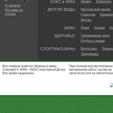
БОКС & ММА:
Профи
Любители
О проекте
ДРУГИЕ ВИДЫ:
Настольный теннис
Реклама на
дозоре
Стрельба
Бадмин
Фитнес
ЗИМА:
Лыжи
Коньки
Хо
ЗДОРОВЬЕ:
Тренажерные залы
Клубы и секции
СПОРТМАГАЗИНЫ:
Велоспорт
Одежда
Экипировка
Все главные новости Украины и мира.
При полном или частичном и
Copyright © 2006—2026 Спортивный Доzор
материалов сайта, ссылка на
Все права защищены.
sport.dozor.com.ua обязательн