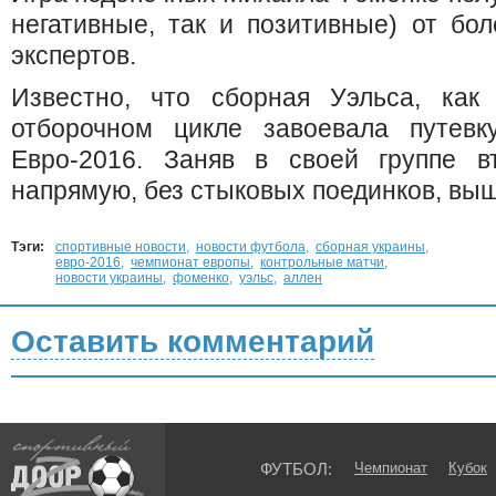
негативные, так и позитивные) от бо
экспертов.
Известно, что сборная Уэльса, как
отборочном цикле завоевала путев
Евро-2016. Заняв в своей группе в
напрямую, без стыковых поединков, вы
Тэги:
спортивные новости
,
новости футбола
,
сборная украины
,
евро-2016
,
чемпионат европы
,
контрольные матчи
,
новости украины
,
фоменко
,
уэльс
,
аллен
Оставить комментарий
ФУТБОЛ:
Чемпионат
Кубок