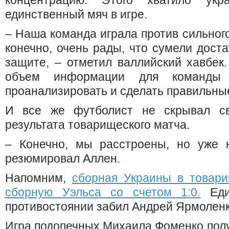
концентрацию. Этого хватило укр
единственный мяч в игре.
– Наша команда играла против сильного
конечно, очень рады, что сумели доста
защите, – отметил валлийский хавбек
объем информации для команды
проанализировать и сделать правильны
И все же футболист не скрывал св
результата товарищеского матча.
– Конечно, мы расстроены, но уже 
резюмировал Аллен.
Напомним,
сборная Украины в товар
сборную Уэльса со счетом 1:0.
Еди
противостоянии забил Андрей Ярмоленк
Игра подопечных Михаила Фоменко полу