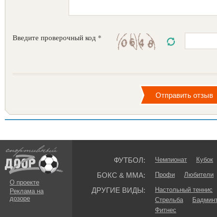
Введите проверочный код *
ФУТБОЛ:
Чемпионат
Кубок
БОКС & ММА:
Профи
Любители
О проекте
ДРУГИЕ ВИДЫ:
Настольный теннис
Реклама на
дозоре
Стрельба
Бадмин
Фитнес