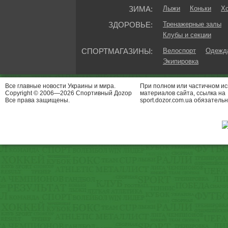
ЗИМА:
Лыжи
Коньки
Хо
ЗДОРОВЬЕ:
Тренажерные залы
Клубы и секции
СПОРТМАГАЗИНЫ:
Велоспорт
Одежда
Экипировка
Все главные новости Украины и мира.
При полном или частичном и
Copyright © 2006—2026 Спортивный Доzор
материалов сайта, ссылка на
Все права защищены.
sport.dozor.com.ua обязательн