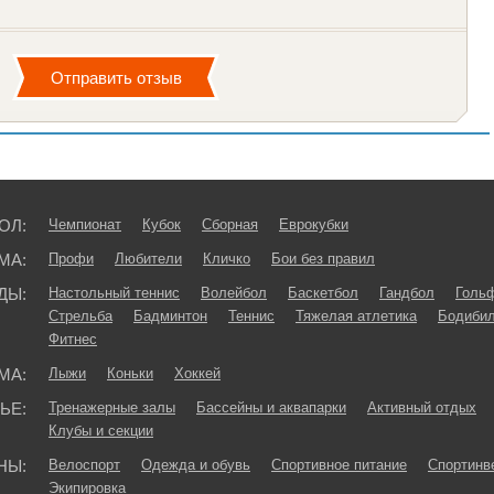
ОЛ:
Чемпионат
Кубок
Сборная
Еврокубки
МА:
Профи
Любители
Кличко
Бои без правил
ДЫ:
Настольный теннис
Волейбол
Баскетбол
Гандбол
Голь
Стрельба
Бадминтон
Теннис
Тяжелая атлетика
Бодибил
Фитнес
МА:
Лыжи
Коньки
Хоккей
ЬЕ:
Тренажерные залы
Бассейны и аквапарки
Активный отдых
Клубы и секции
НЫ:
Велоспорт
Одежда и обувь
Спортивное питание
Спортинв
Экипировка