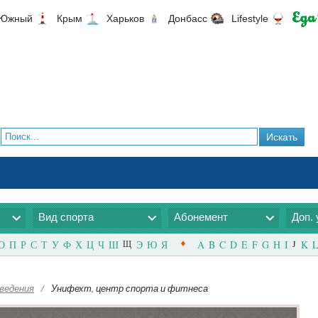
Южный
Крым
Харьков
Донбасс
Lifestyle
Вид спорта
Абонемент
Доп. 
О
П
Р
С
Т
У
Ф
Х
Ц
Ч
Ш
Щ
Э
Ю
Я
A
B
C
D
E
F
G
H
I
J
K
L
ведения
/
Унифехт, центр спорта и фитнеса