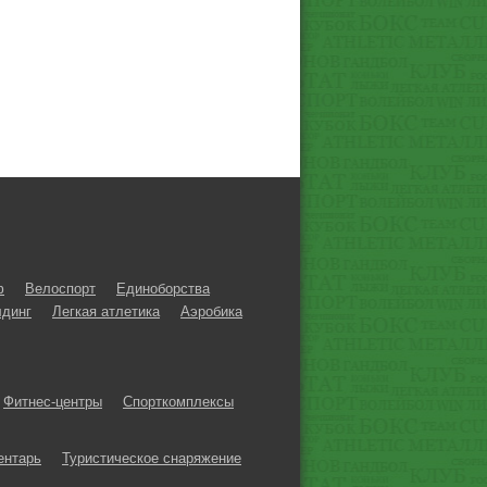
ф
Велоспорт
Единоборства
динг
Легкая атлетика
Аэробика
Фитнес-центры
Спорткомплексы
ентарь
Туристическое снаряжение