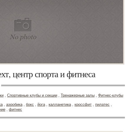
хт, центр спорта и фитнеса
ки
,
Спортивные клубы и секции
,
Тренажерные залы
,
Фитнес-клубы
ка
,
аэробика
,
бокс
,
йога
,
калланетика
,
кроссфит
,
пилатес
,
ние
,
фитнес