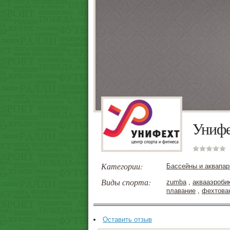
Унифе
Категории:
Бассейны и аквапар
Виды спорта:
zumba
,
аквааэроби
плавание
,
фехтова
Оставить отзыв