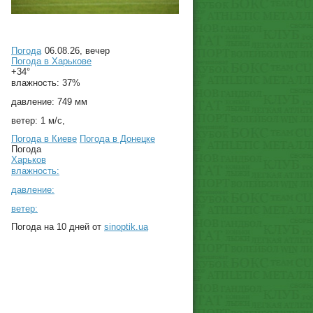
Погода
06.08.26, вечер
Погода в
Харькове
+34°
влажность:
37%
давление:
749 мм
ветер:
1 м/с,
Погода в Киеве
Погода в Донецке
Погода
Харьков
влажность:
давление:
ветер:
Погода на 10 дней от
sinoptik.ua