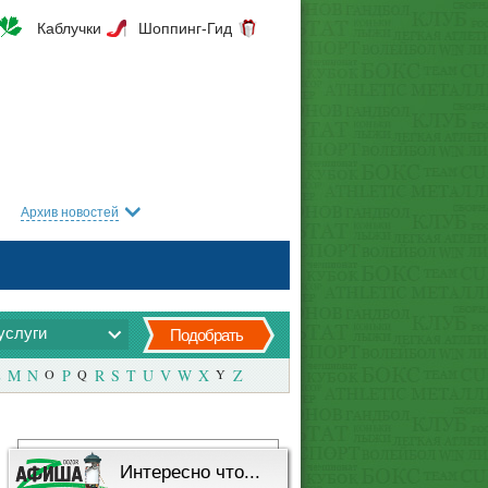
Каблучки
Шоппинг-Гид
Архив новостей
услуги
Подобрать
M
N
O
P
Q
R
S
T
U
V
W
X
Y
Z
Интересно что...