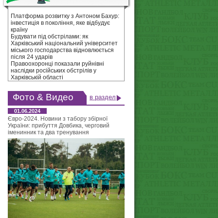
Платформа розвитку з Антоном Бахур:
інвестиція в покоління, яке відбудує
країну
Будувати під обстрілами: як
Харківський національний університет
міського господарства відновлюється
після 24 ударів
Правоохоронці показали руйнівні
наслідки російських обстрілів у
Харківській області
Фото & Видео
в раздел
01.06.2024
Євро-2024. Новини з табору збірної
України: прибуття Довбика, черговий
іменинник та два тренування