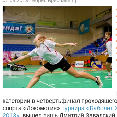
07.09.2013 [ Борис Бреславец ]
категории в четвертьфинал проходяшего
спорта «Локомотив»
турнира «Баболат 
2013»
, вышел лишь Дмитрий Завадский.