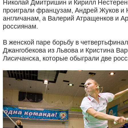
Николай Дмитришин и Кирилл Нестеренк
проиграли французам, Андрей Жуков и 
англичанам, а Валерий Атращенков и А
россиянам.
В женской паре борьбу в четвертьфина
Джангобекова из Львова и Кристина Ва
Лисичанска, которые обыграли две росс