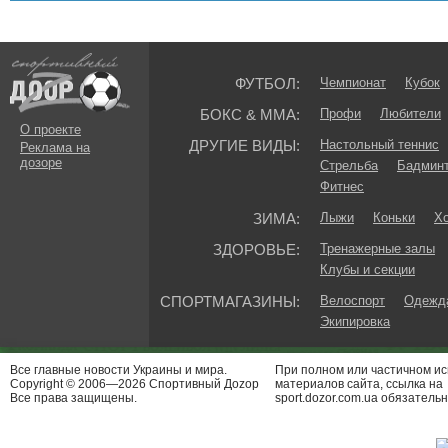
ФУТБОЛ:
Чемпионат
Кубок
БОКС & ММА:
Профи
Любители
О проекте
ДРУГИЕ ВИДЫ:
Настольный теннис
Реклама на
дозоре
Стрельба
Бадмин
Фитнес
ЗИМА:
Лыжи
Коньки
Хо
ЗДОРОВЬЕ:
Тренажерные залы
Клубы и секции
СПОРТМАГАЗИНЫ:
Велоспорт
Одежда
Экипировка
Все главные новости Украины и мира.
При полном или частичном и
Copyright © 2006—2026 Спортивный Доzор
материалов сайта, ссылка на
Все права защищены.
sport.dozor.com.ua обязательн