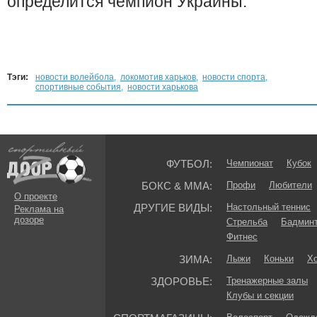
определится чемпион Украины.
Тэги:
новости волейбола
,
локомотив харьков
,
новости спорта
,
спортивные события
,
новости харькова
ФУТБОЛ:
Чемпионат
Кубок
БОКС & ММА:
Профи
Любители
О проекте
ДРУГИЕ ВИДЫ:
Настольный теннис
Реклама на
дозоре
Стрельба
Бадмин
Фитнес
ЗИМА:
Лыжи
Коньки
Хо
ЗДОРОВЬЕ:
Тренажерные залы
Клубы и секции