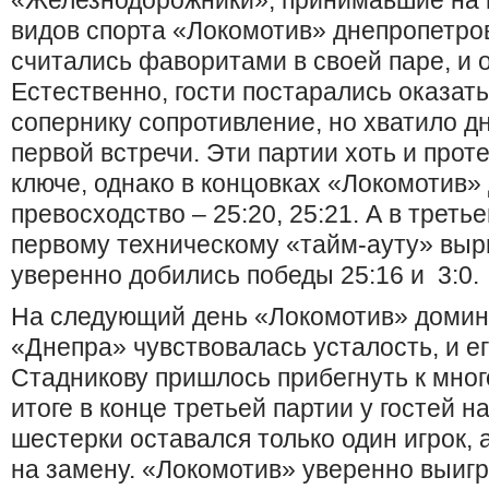
«Железнодорожники», принимавшие на 
видов спорта «Локомотив» днепропетро
считались фаворитами в своей паре, и о
Естественно, гости постарались оказат
сопернику сопротивление, но хватило д
первой встречи. Эти партии хоть и про
ключе, однако в концовках «Локомотив»
превосходство – 25:20, 25:21. А в треть
первому техническому «тайм-ауту» вырв
уверенно добились победы 25:16 и 3:0.
На следующий день «Локомотив» домин
«Днепра» чувствовалась усталость, и е
Стадникову пришлось прибегнуть к мно
итоге в конце третьей партии у гостей 
шестерки оставался только один игрок,
на замену. «Локомотив» уверенно выиграл