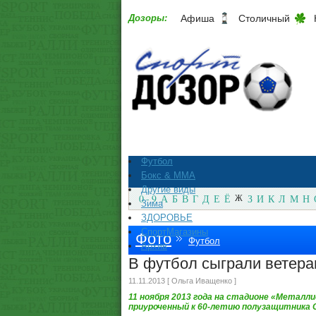
Дозоры:
Афиша
Столичный
Футбол
Бокс & ММА
Другие виды
0 - 9
А
Б
В
Г
Д
Е
Ё
Ж
З
И
К
Л
М
Н
Зима
ЗДОРОВЬЕ
СпортМагазины
Фото
Футбол
Архив
В футбол сыграли ветер
11.11.2013 [ Ольга Иващенко ]
11 ноября 2013 года на стадионе «Металли
приуроченный к 60-летию полузащитника С