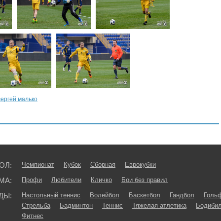
сергей малько
ОЛ:
Чемпионат
Кубок
Сборная
Еврокубки
МА:
Профи
Любители
Кличко
Бои без правил
ДЫ:
Настольный теннис
Волейбол
Баскетбол
Гандбол
Голь
Стрельба
Бадминтон
Теннис
Тяжелая атлетика
Бодибил
Фитнес