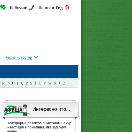
Каблучки
Шоппинг-Гид
Архив новостей
M
N
O
P
Q
R
S
T
U
V
W
X
Y
Z
Интересно что...
Платформа розвитку з Антоном Бахур:
інвестиція в покоління, яке відбудує
країну