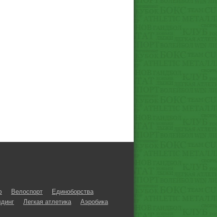
ф
Велоспорт
Единоборства
динг
Легкая атлетика
Аэробика