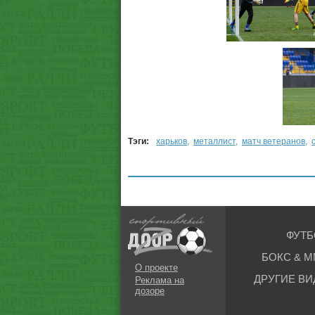
Тэги:
харьков
,
металлист
,
матч ветеранов
,
ФУТБ
БОКС & М
О проекте
ДРУГИЕ ВИ
Реклама на
дозоре