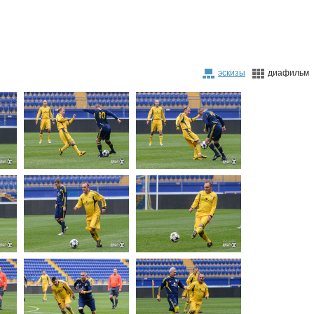
эскизы
диафильм