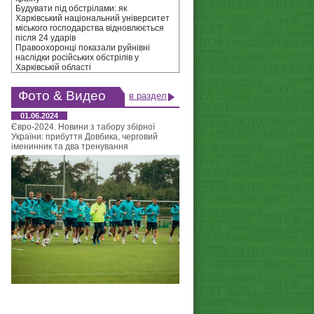
Будувати під обстрілами: як
Харківський національний університет
міського господарства відновлюється
після 24 ударів
Правоохоронці показали руйнівні
наслідки російських обстрілів у
Харківській області
Фото & Видео
в раздел
01.06.2024
Євро-2024. Новини з табору збірної
України: прибуття Довбика, черговий
іменинник та два тренування