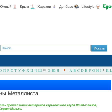
Южный
Крым
Харьков
Донбасс
Lifestyle
О
П
Р
С
Т
У
Ф
Х
Ц
Ч
Ш
Щ
Э
Ю
Я
A
B
C
D
E
F
G
H
I
J
K
L
аны Металлиста
ст» прошел матч ветеранов харьковского клуба 80-90-х годов,
ергея Малько.