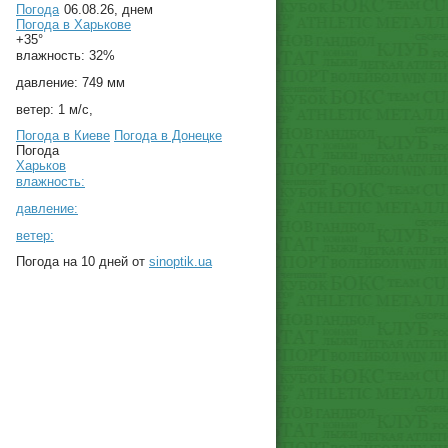
Погода
06.08.26, днем
Погода в
Харькове
+35°
влажность:
32%
давление:
749 мм
ветер:
1 м/с,
Погода в Киеве
Погода в Донецке
Погода
Харьков
влажность:
давление:
ветер:
Погода на 10 дней от
sinoptik.ua