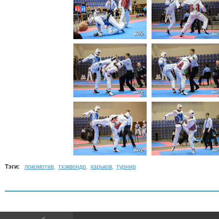
Тэги:
локомотив
,
тхэквондо
,
харьков
,
турнир