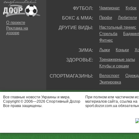
ФУТБОЛ:
Чемпионат
Кубок
БОКС & ММА:
Профи
Любители
О проекте
ДРУГИЕ ВИДЫ:
Настольный теннис
Реклама на
дозоре
Стрельба
Бадмин
Фитнес
ЗИМА:
Лыжи
Коньки
Хо
ЗДОРОВЬЕ:
Тренажерные залы
Клубы и секции
СПОРТМАГАЗИНЫ:
Велоспорт
Одежда
Экипировка
Все главные новости Украины и мира.
При полном или частичном и
Copyright © 2006—2026 Спортивный Доzор
материалов сайта, ссылка на
Все права защищены.
sport.dozor.com.ua обязательн