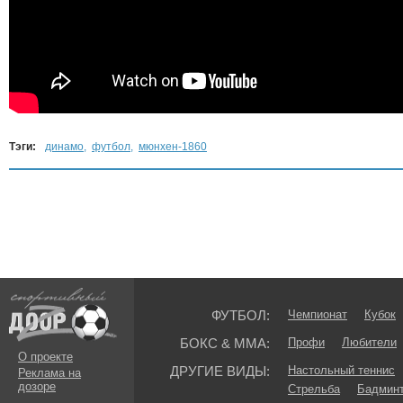
Тэги:
динамо
,
футбол
,
мюнхен-1860
ФУТБОЛ:
Чемпионат
Кубок
БОКС & ММА:
Профи
Любители
О проекте
ДРУГИЕ ВИДЫ:
Настольный теннис
Реклама на
дозоре
Стрельба
Бадмин