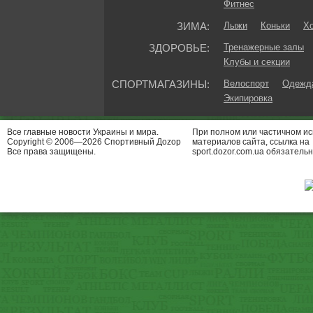
Фитнес
ЗИМА:
Лыжи
Коньки
Хо
ЗДОРОВЬЕ:
Тренажерные залы
Клубы и секции
СПОРТМАГАЗИНЫ:
Велоспорт
Одежда
Экипировка
Все главные новости Украины и мира.
При полном или частичном и
Copyright © 2006—2026 Спортивный Доzор
материалов сайта, ссылка на
Все права защищены.
sport.dozor.com.ua обязательн