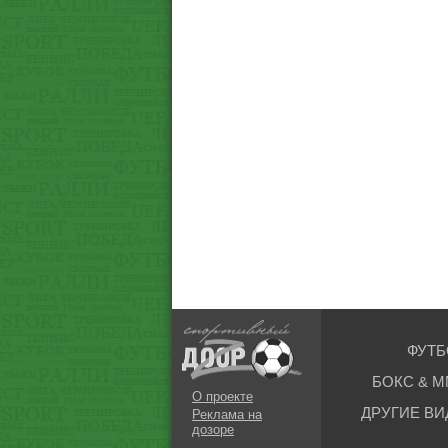
ФУТБ
БОКС & М
О проекте
ДРУГИЕ ВИ
Реклама на
дозоре