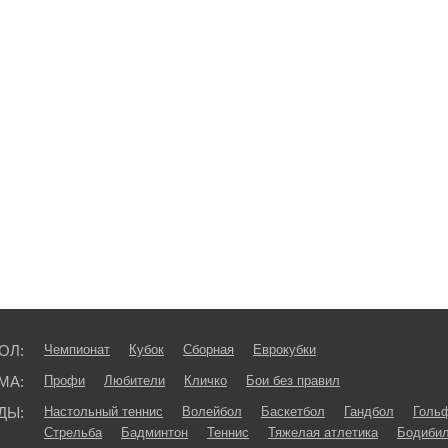
ОЛ:
Чемпионат
Кубок
Сборная
Еврокубки
МА:
Профи
Любители
Кличко
Бои без правил
ДЫ:
Настольный теннис
Волейбол
Баскетбол
Гандбол
Голь
Стрельба
Бадминтон
Теннис
Тяжелая атлетика
Бодибил