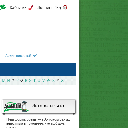
Каблучки
Шоппинг-Гид
Архив новостей
M
N
O
P
Q
R
S
T
U
V
W
X
Y
Z
Интересно что...
Платформа розвитку з Антоном Бахур:
інвестиція в покоління, яке відбудує
країну