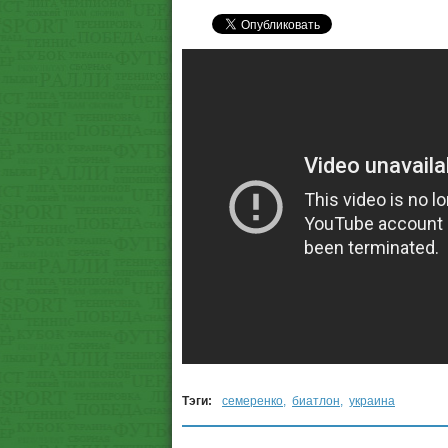
Тэги:
семеренко
,
биатлон
,
украина