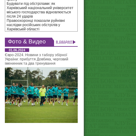
Будувати під обстрілами: як
Харківський національний університет
міського господарства відновлюється
після 24 ударів
Правоохоронці показали руйнівні
наслідки російських обстрілів у
Харківській області
Фото & Видео
в раздел
01.06.2024
Євро-2024. Новини з табору збірної
України: прибуття Довбика, черговий
іменинник та два тренування