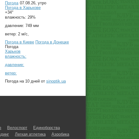
Погода
07.08.26, утро
Погода в
Харькове
+34°
влажность:
29%
давление:
749 мм
ветер:
2 м/с,
Погода в Киеве
Погода в Донецке
Погода
Харьков
влажность:
давление:
ветер:
Погода на 10 дней от
sinoptik.ua
ф
Велоспорт
Единоборства
динг
Легкая атлетика
Аэробика