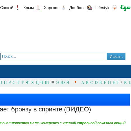
Южный
Крым
Харьков
Донбасс
Lifestyle
О
П
Р
С
Т
У
Ф
Х
Ц
Ч
Ш
Щ
Э
Ю
Я
A
B
C
D
E
F
G
H
I
J
K
L
ет бронзу в спринте (ВИДЕО)
ая биатлонистка Валя Семеренко с чистой стрельбой показала общий