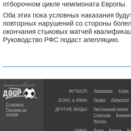
отборочном цикле чемпионата Европы.
Оба этих пока условных наказания буду
повторных нарушений со стороны болел
окончания стыковых матчей квалификац
Руководство РФС подаст апелляцию.
ФУТБОЛ:
Чемпионат
Кубок
БОКС & ММА:
Профи
Любители
О проекте
ДРУГИЕ ВИДЫ:
Настольный теннис
Реклама на
дозоре
Стрельба
Бадмин
Фитнес
ЗИМА:
Лыжи
Коньки
Хо