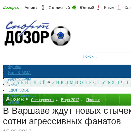
Дозоры:
Афиша
Столичный
Южный
Крым
Ха
Футбол
Бокс & ММА
Другие виды
0 - 9
А
Б
В
Г
Д
Е
Ё
Ж
З
И
К
Л
М
Н
О
П
Р
С
Т
У
Ф
Х
Ц
Ч
Ш
Зима
ЗДОРОВЬЕ
СпортМагазины
Архив
Спецпроекты
Евро-2012
Польша
Архив
В Варшаве ждут новых стычек
сотни агрессивных фанатов