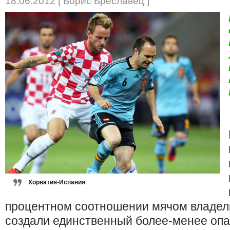
18.06.2012 [ Борис Бреславец ]
Хорватия-Испания
процентном соотношении мячом владели
создали единственный более-менее опа