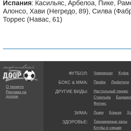
Испания
: Касильяс, Арбелоа, Пике, Рам
Алонсо, Хави (Негредо, 89), Силва (Фабр
Торрес (Навас, 61)
ФУТБОЛ:
Чемпионат
Кубок
БОКС & ММА:
Профи
Любители
О проекте
ДРУГИЕ ВИДЫ:
Настольный теннис
Реклама на
дозоре
Стрельба
Бадмин
Фитнес
ЗИМА:
Лыжи
Коньки
Хо
ЗДОРОВЬЕ:
Тренажерные залы
Клубы и секции