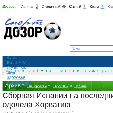
Дозоры:
Афиша
Столичный
Южный
Крым
Ха
Футбол
Бокс & ММА
Другие виды
0 - 9
А
Б
В
Г
Д
Е
Ё
Ж
З
И
К
Л
М
Н
О
П
Р
С
Т
У
Ф
Х
Ц
Ч
Ш
Зима
ЗДОРОВЬЕ
СпортМагазины
Архив
Спецпроекты
Евро-2012
Польша
Архив
Сборная Испании на последн
одолела Хорватию