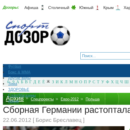
Дозоры:
Афиша
Столичный
Южный
Крым
Ха
Футбол
Бокс & ММА
Другие виды
0 - 9
А
Б
В
Г
Д
Е
Ё
Ж
З
И
К
Л
М
Н
О
П
Р
С
Т
У
Ф
Х
Ц
Ч
Ш
Зима
ЗДОРОВЬЕ
СпортМагазины
Архив
Спецпроекты
Евро-2012
Польша
Архив
Сборная Германии растоптала
22.06.2012 [ Борис Бреславец ]