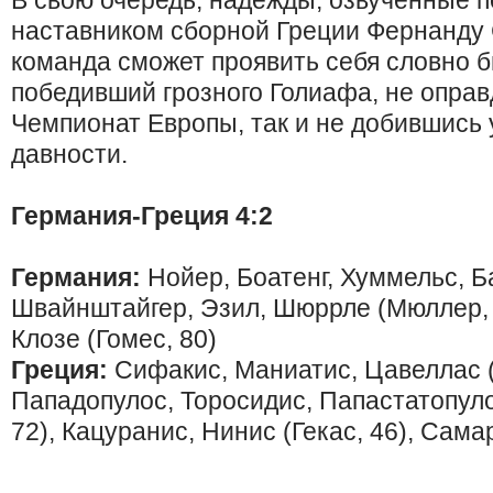
В свою очередь, надежды, озвученные 
наставником сборной Греции Фернанду С
команда сможет проявить себя словно б
победивший грозного Голиафа, не оправ
Чемпионат Европы, так и не добившись
давности.
Германия-Греция 4:2
Германия:
Нойер, Боатенг, Хуммельс, Б
Швайнштайгер, Эзил, Шюррле (Мюллер, 68
Клозе (Гомес, 80)
Греция:
Сифакис, Маниатис, Цавеллас (Ф
Пападопулос, Торосидис, Папастатопуло
72), Кацуранис, Нинис (Гекас, 46), Са