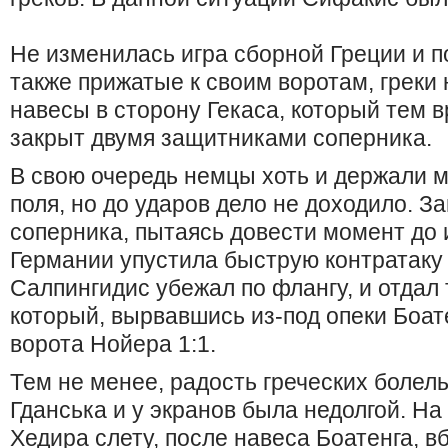
Не изменилась игра сборной Греции и п
также прижатые к своим воротам, греки
навесы в сторону Гекаса, который тем
закрыт двумя защитниками соперника.
В свою очередь немцы хоть и держали м
поля, но до ударов дело не доходило. З
соперника, пытаясь довести момент до 
Германии упустила быструю контратаку 
Салпингидис убежал по флангу, и отдал
который, вырвавшись из-под опеки Боате
ворота Нойера 1:1.
Тем не менее, радость греческих болел
Гданська и у экранов была недолгой. Н
Хедира слету, после навеса Боатенга, в