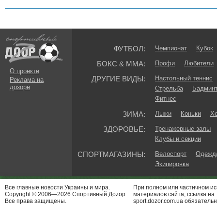
ФУТБОЛ:
Чемпионат
Кубок
БОКС & ММА:
Профи
Любители
О проекте
ДРУГИЕ ВИДЫ:
Настольный теннис
Реклама на
дозоре
Стрельба
Бадмин
Фитнес
ЗИМА:
Лыжи
Коньки
Хо
ЗДОРОВЬЕ:
Тренажерные залы
Клубы и секции
СПОРТМАГАЗИНЫ:
Велоспорт
Одежда
Экипировка
Все главные новости Украины и мира.
При полном или частичном и
Copyright © 2006—2026 Спортивный Доzор
материалов сайта, ссылка на
Все права защищены.
sport.dozor.com.ua обязательн