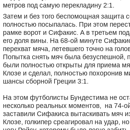
метров под самую перекладину 2:1.
Затем и без того беспомощная защита 
полностью посыпалась. При этом перест
рамке ворот и Сифакис. А в третьем по
его доля вины. На 68-ой минуте Сифаки
перехват мяча, летевшего точно на голо
Попытка снять мяч была безуспешной, п
были полностью открыты для приема мя
Клозе и сделал, полностью похоронив 
шансы сборной Греции 3:1.
На этом футболисты Бундестима не оста
несколько реальных моментов, на 74-о
заставили Сифакиса вытаскивать мяч из
Клозе, голкипер среагировал на удар, н