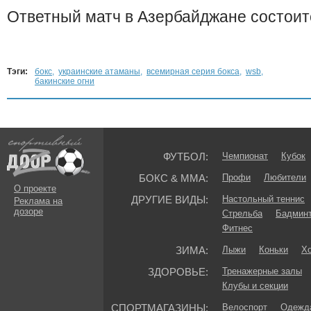
Ответный матч в Азербайджане состоит
Тэги:
бокс
,
украинские атаманы
,
всемирная серия бокса
,
wsb
,
бакинские огни
ФУТБОЛ:
Чемпионат
Кубок
БОКС & ММА:
Профи
Любители
О проекте
ДРУГИЕ ВИДЫ:
Настольный теннис
Реклама на
дозоре
Стрельба
Бадмин
Фитнес
ЗИМА:
Лыжи
Коньки
Хо
ЗДОРОВЬЕ:
Тренажерные залы
Клубы и секции
СПОРТМАГАЗИНЫ:
Велоспорт
Одежда