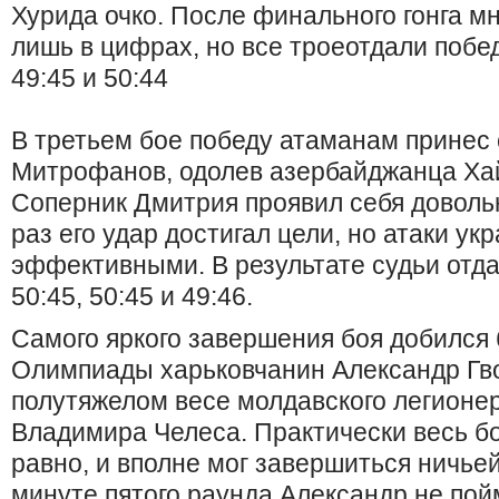
Хурида очко. После финального гонга м
лишь в цифрах, но все троеотдали побе
49:45 и 50:44
В третьем бое победу атаманам принес
Митрофанов, одолев азербайджанца Ха
Соперник Дмитрия проявил себя довольн
раз его удар достигал цели, но атаки у
эффективными. В результате судьи отд
50:45, 50:45 и 49:46.
Самого яркого завершения боя добился
Олимпиады харьковчанин Александр Гво
полутяжелом весе молдавского легионе
Владимира Челеса. Практически весь б
равно, и вполне мог завершиться ничьей
минуте пятого раунда Александр не пой