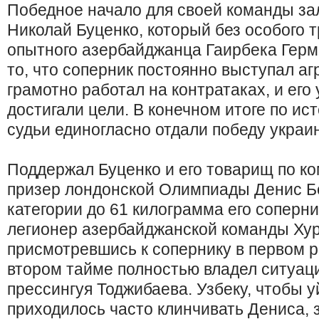
Победное начало для своей команды за
Николай Буценко, который без особого 
опытного азербайджанца Гаирбека Герм
то, что соперник постоянно выступал а
грамотно работал на контратаках, и его
достигали цели. В конечном итоге по ис
судьи единогласно отдали победу украин
Поддержал Буценко и его товарищ по к
призер лондонской Олимпиады Денис Бе
категории до 61 килограмма его соперни
легионер азербайджанской команды Хур
присмотревшись к сопернику в первом р
втором тайме полностью владел ситуац
прессингуя Тоджибаева. Узбеку, чтобы у
приходилось часто клинчивать Дениса, з