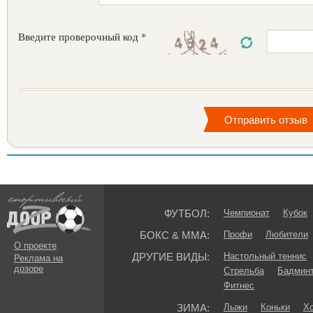
Введите проверочный код *
ФУТБОЛ:
Чемпионат
Кубок
БОКС & ММА:
Профи
Любители
О проекте
ДРУГИЕ ВИДЫ:
Настольный теннис
Реклама на
дозоре
Стрельба
Бадмин
Фитнес
ЗИМА:
Лыжи
Коньки
Хо