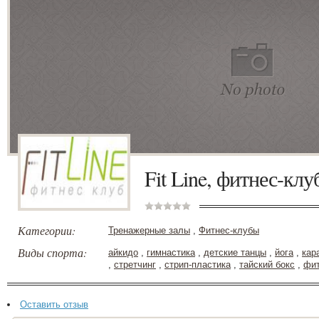
Fit Line, фитнес-клу
Категории:
Тренажерные залы
,
Фитнес-клубы
Виды спорта:
айкидо
,
гимнастика
,
детские танцы
,
йога
,
кар
,
стретчинг
,
стрип-пластика
,
тайский бокс
,
фи
Оставить отзыв