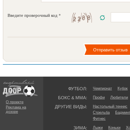
Введите проверочный код *
ФУТБОЛ:
Чемпионат
Кубок
БОКС & ММА:
Профи
Любители
О проекте
ДРУГИЕ ВИДЫ:
Настольный теннис
Реклама на
дозоре
Стрельба
Бадмин
Фитнес
ЗИМА:
Лыжи
Коньки
Хо