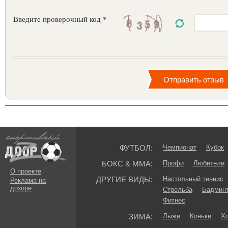
Введите проверочный код *
ФУТБОЛ:
Чемпионат
Кубок
БОКС & ММА:
Профи
Любители
О проекте
ДРУГИЕ ВИДЫ:
Настольный теннис
Реклама на
дозоре
Стрельба
Бадмин
Фитнес
ЗИМА:
Лыжи
Коньки
Хо