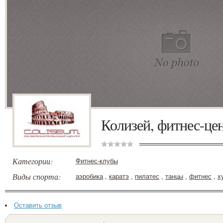
Колизей, фитнес-це
Категории:
Фитнес-клубы
Виды спорта:
аэробика
,
каратэ
,
пилатес
,
танцы
,
фитнес
,
х
Оставить отзыв