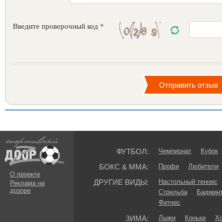
Введите проверочный код *
ФУТБОЛ:
Чемпионат
Кубок
БОКС & ММА:
Профи
Любители
О проекте
ДРУГИЕ ВИДЫ:
Настольный теннис
Реклама на
дозоре
Стрельба
Бадмин
Фитнес
ЗИМА:
Лыжи
Коньки
Хо