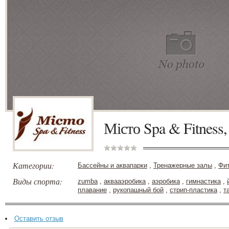
Місто Spa & Fitness
Категории:
Бассейны и аквапарки
,
Тренажерные залы
,
Фи
Виды спорта:
zumba
,
аквааэробика
,
аэробика
,
гимнастика
,
плавание
,
рукопашный бой
,
стрип-пластика
,
т
Оставить отзыв