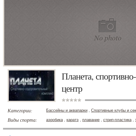
Планета, спортивно
центр
Категории:
Бассейны и аквапарки
,
Спортивные клубы и се
Виды спорта:
аэробика
,
каратэ
,
плавание
,
стрип-пластика
,