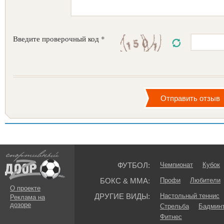
Введите проверочный код *
ФУТБОЛ:
Чемпионат
Кубок
БОКС & ММА:
Профи
Любители
О проекте
ДРУГИЕ ВИДЫ:
Настольный теннис
Реклама на
дозоре
Стрельба
Бадмин
Фитнес