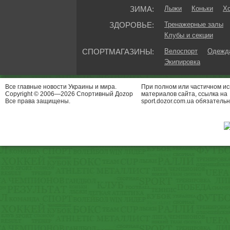
ЗИМА:
Лыжи
Коньки
Хо
ЗДОРОВЬЕ:
Тренажерные залы
Клубы и секции
СПОРТМАГАЗИНЫ:
Велоспорт
Одежда
Экипировка
Все главные новости Украины и мира.
При полном или частичном и
Copyright © 2006—2026 Спортивный Доzор
материалов сайта, ссылка на
Все права защищены.
sport.dozor.com.ua обязательн