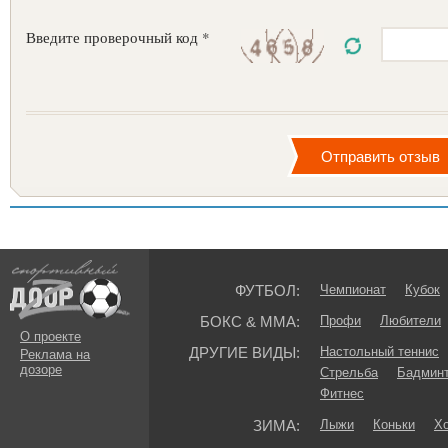
Введите проверочный код *
ФУТБОЛ:
Чемпионат
Кубок
БОКС & ММА:
Профи
Любители
О проекте
ДРУГИЕ ВИДЫ:
Настольный теннис
Реклама на
дозоре
Стрельба
Бадмин
Фитнес
ЗИМА:
Лыжи
Коньки
Хо