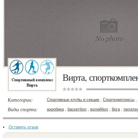
Вирта, спорткомпле
Категории:
Спортивные клубы и секции
,
Спорткомплексы
,
Виды спорта:
аэробика
,
баскетбол
,
волейбол
,
йога
,
пилате
Оставить отзыв