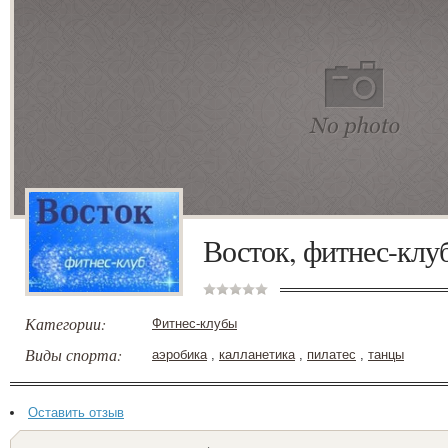
Восток, фитнес-клу
Категории:
Фитнес-клубы
Виды спорта:
аэробика
,
калланетика
,
пилатес
,
танцы
Оставить отзыв