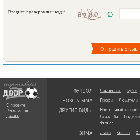
Введите проверочный код *
ФУТБОЛ:
Чемпионат
Кубок
БОКС & ММА:
Профи
Любители
О проекте
ДРУГИЕ ВИДЫ:
Настольный теннис
Реклама на
дозоре
Стрельба
Бадмин
Фитнес
ЗИМА:
Лыжи
Коньки
Хо