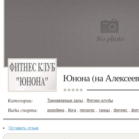
Юнона (на Алексеев
Категории:
Тренажерные залы
,
Фитнес-клубы
Виды спорта:
аэробика
,
йога
,
пилатес
,
танцы
,
фитнес
,
фит
Оставить отзыв