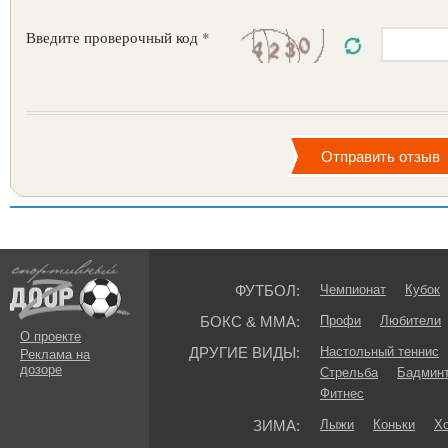
Введите проверочный код *
ФУТБОЛ:
Чемпионат
Кубок
БОКС & ММА:
Профи
Любители
О проекте
ДРУГИЕ ВИДЫ:
Настольный теннис
Реклама на
дозоре
Стрельба
Бадмин
Фитнес
ЗИМА:
Лыжи
Коньки
Хо