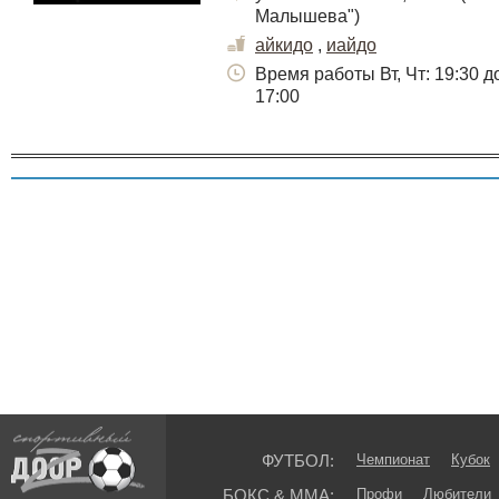
Малышева")
айкидо
,
иайдо
Время работы Вт, Чт: 19:30 до
17:00
ФУТБОЛ:
Чемпионат
Кубок
БОКС & ММА:
Профи
Любители