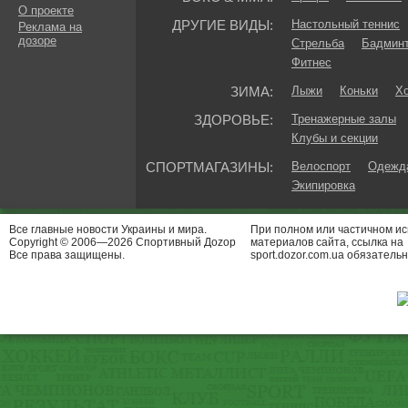
О проекте
ДРУГИЕ ВИДЫ:
Настольный теннис
Реклама на
дозоре
Стрельба
Бадмин
Фитнес
ЗИМА:
Лыжи
Коньки
Хо
ЗДОРОВЬЕ:
Тренажерные залы
Клубы и секции
СПОРТМАГАЗИНЫ:
Велоспорт
Одежда
Экипировка
Все главные новости Украины и мира.
При полном или частичном и
Copyright © 2006—2026 Спортивный Доzор
материалов сайта, ссылка на
Все права защищены.
sport.dozor.com.ua обязательн