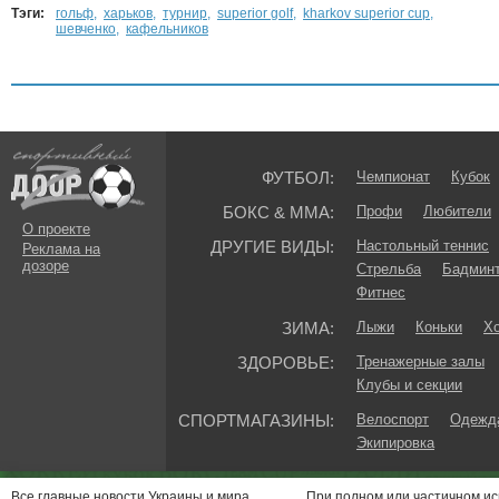
Тэги:
гольф
,
харьков
,
турнир
,
superior golf
,
kharkov superior cup
,
шевченко
,
кафельников
ФУТБОЛ:
Чемпионат
Кубок
БОКС & ММА:
Профи
Любители
О проекте
ДРУГИЕ ВИДЫ:
Настольный теннис
Реклама на
дозоре
Стрельба
Бадмин
Фитнес
ЗИМА:
Лыжи
Коньки
Хо
ЗДОРОВЬЕ:
Тренажерные залы
Клубы и секции
СПОРТМАГАЗИНЫ:
Велоспорт
Одежда
Экипировка
Все главные новости Украины и мира.
При полном или частичном и