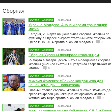
Сборная
Футбол
/
Сборная
26.03.2013
Украина-Молдова. Анонс и время трансляции
матча
Сегодня, 26 марта национальная сборная Украины по
футболу в Одессе сыграет ответный матч отборочног
цикла к ЧМ-2014 против сборной Молдовы.
0
Футбол
/
Сборная
25.03.2013
Сборная Украины проиграла итальянцам
25 марта в товарищеском матче молодежная сборная
Украины (U-21) со счетом 1:0 уступила сверстникам и
Италии.
0
Футбол
/
Сборная
25.03.2013
Михаил Фоменко: «Сейчас каждая игра для
нашей команды — ключевая»
Главный тренер сборной Украины Михаил Фоменко да
пресс-конференцию накануне отборочного матча к
чемпионату мира против сборной Молдовы.
0
Футбол
/
Сборная
23.03.2013
Матч состоится при любой погоде. США и Кост