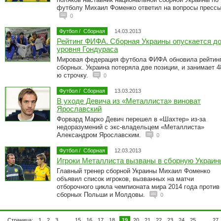
футболу Михаил Фоменко ответил на вопросы прессы
0
Футбол
/
Сборная
14.03.2013
Рейтинг ФИФА. Сборная Украины опускается д
уровня Гондураса
Мировая федерация футбола ФИФА обновила рейтин
сборных. Украина потеряла две позиции, и занимает 4
ю строчку.
0
Футбол
/
Сборная
13.03.2013
В уходе Девича из «Металлиста» виноват
Ярославский
Форвард Марко Девич перешел в «Шахтер» из-за
недоразумений с экс-владельцем «Металлиста»
Александром Ярославским.
0
Футбол
/
Сборная
12.03.2013
Игроки Металлиста вызваны в сборную Украин
Главный тренер сборной Украины Михаил Фоменко
объявил список игроков, вызванных на матчи
отборочного цикла чемпионата мира 2014 года против
сборных Польши и Молдовы.
0
Страница:
1
2
3
...
15
16
17
18
19
20
21
22
23
24
25
...
27