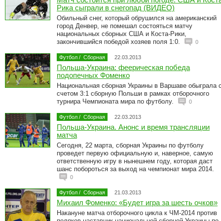
Рика сыграли в снегопад (ВИДЕО)
Обильный снег, который обрушился на американский
город Денвер, не помешал состояться матчу
национальных сборных США и Коста-Рики,
закончившийся победой хозяев поля 1:0.
0
Футбол
/
Сборная
22.03.2013
Польша-Украина: феерическая победа
подопечных Фоменко
Национальная сборная Украины в Варшаве обыграла 
счетом 3:1 сборную Польши в рамках отборочного
турнира Чемпионата мира по футболу.
0
Футбол
/
Сборная
22.03.2013
Польша-Украина. Анонс и время трансляции
матча
Сегодня, 22 марта, сборная Украины по футболу
проведет первую официальную и, наверное, самую
ответственную игру в нынешнем году, которая даст
шанс побороться за выход на чемпионат мира 2014.
0
Футбол
/
Сборная
21.03.2013
Михаил Фоменко: «Будет игра за шесть очков»
Накануне матча отборочного цикла к ЧМ-2014 против
поляков наставник национальной сборной Украины по