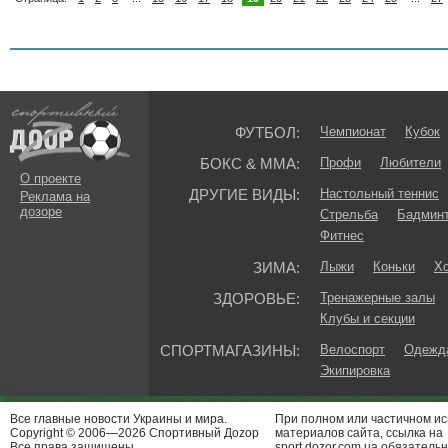
ФУТБОЛ:
Чемпионат
Кубок
БОКС & ММА:
Профи
Любители
О проекте
ДРУГИЕ ВИДЫ:
Настольный теннис
Реклама на
дозоре
Стрельба
Бадмин
Фитнес
ЗИМА:
Лыжи
Коньки
Хо
ЗДОРОВЬЕ:
Тренажерные залы
Клубы и секции
СПОРТМАГАЗИНЫ:
Велоспорт
Одежда
Экипировка
Все главные новости Украины и мира.
При полном или частичном и
Copyright © 2006—2026 Спортивный Доzор
материалов сайта, ссылка на
Все права защищены.
sport.dozor.com.ua обязательн