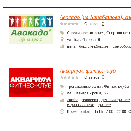
Авокадо (на Барабашова), с
0
Отзывов:
Спортивное питание
,
Спортивные к
ул. Барабашова, 6
mma
,
бокс
,
кикбоксинг
,
самообор
Аквариум, фитнес-клуб
0
Отзывов:
Тренажерные залы
,
Фитнес-клубы
ул. Отакара Яроша, 35
zumba
,
аэробика
,
детский фитнес
стрип-пластика
,
фитнес
Время работы Пн-Пт: 7:00 - 22:00; Сб