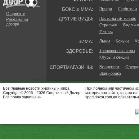
БОКС & ММА:
Профи
Любители
О проекте
ДРУГИЕ ВИДЫ:
Настольный теннис
Реклама на
дозоре
Стрельба
Бадмин
Фитнес
ЗИМА:
Лыжи
Коньки
Хо
ЗДОРОВЬЕ:
Тренажерные залы
Клубы и секции
СПОРТМАГАЗИНЫ:
Велоспорт
Одежда
Экипировка
Все главные новости Украины и мира.
При полном или частичном и
Copyright © 2006—2026 Спортивный Доzор
материалов сайта, ссылка на
Все права защищены.
sport.dozor.com.ua обязательн