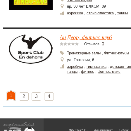
пр. 50 лет ВЛКСМ, 89
аэробика
,
стрип-пластика
,
танцы
Ан Деор, фитнес-клуб
0
Отзывов:
Тренажерные залы
,
Фитнес-клубы
ул. Танкопия, 6
аэробика
,
гимнастика
,
детские та
танцы
,
фитнес
,
фитнес-микс
1
2
3
4
ФУТБОЛ:
Чемпионат
Кубок