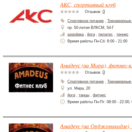
АКС, спортивный клуб
0
Отзывов:
Спортивное питание
,
Тренажерные
пр. 50-летия ВЛКСМ, 54-Г
аэробика
,
йога
,
пилатес
,
теннис
Время работы Пн-Сб: 8:00 - 21:00
Амадеус (на Мира), фитнес-к
0
Отзывов:
Спортивное питание
,
Тренажерные
ул. Мира, 20
йога
,
танцы
,
фитнес
Время работы Пн-Пт: 08:00 - 22:00; С
Амадеус (на Орджоникидзе),