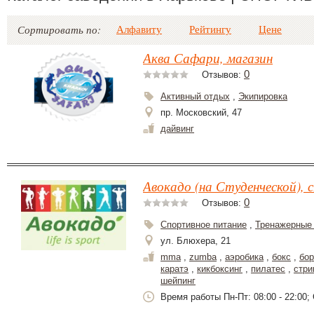
Алфавиту
Рейтингу
Цене
Сортировать по:
Аква Сафари, магазин
0
Отзывов:
Активный отдых
,
Экипировка
пр. Московский, 47
дайвинг
Авокадо (на Студенческой), 
0
Отзывов:
Спортивное питание
,
Тренажерные
ул. Блюхера, 21
mma
,
zumba
,
аэробика
,
бокс
,
бор
каратэ
,
кикбоксинг
,
пилатес
,
стри
шейпинг
Время работы Пн-Пт: 08:00 - 22:00; 