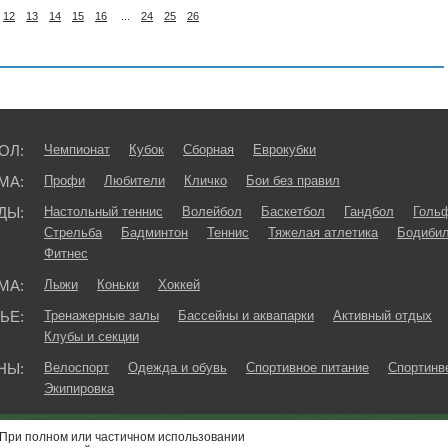
12
13
14
15
16
...
24
25
26
ОЛ:
Чемпионат
Кубок
Сборная
Еврокубки
МА:
Профи
Любители
Кличко
Бои без правил
ДЫ:
Настольный теннис
Волейбол
Баскетбол
Гандбол
Голь
Стрельба
Бадминтон
Теннис
Тяжелая атлетика
Бодибил
Фитнес
МА:
Лыжи
Коньки
Хоккей
ЬЕ:
Тренажерные залы
Бассейны и аквапарки
Активный отдых
Клубы и секции
НЫ:
Велоспорт
Одежда и обувь
Спортивное питание
Спортинв
Экипировка
При полном или частичном использовании