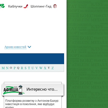
Каблучки
Шоппинг-Гид
Архив новостей
M
N
O
P
Q
R
S
T
U
V
W
X
Y
Z
Интересно что...
Платформа розвитку з Антоном Бахур:
інвестиція в покоління, яке відбудує
країну