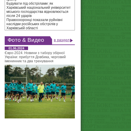
Будувати під обстрілами: як
Харківський національний університет
міського господарства відновлюється
після 24 ударів
Правоохоронці показали руйнівні
наслідки російських обстрілів у
Харківській області
Фото & Видео
в раздел
01.06.2024
Євро-2024. Новини з табору збірної
України: прибуття Довбика, черговий
іменинник та два тренування