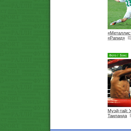
«Металлис
«Рапид»
Фото
/
Бокс
Муэй-тай: 
Таиланда