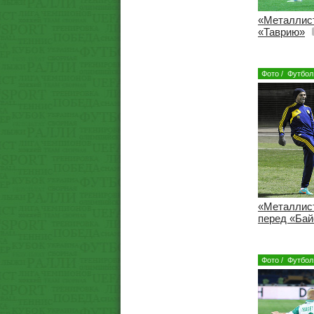
«Металлист
«Таврию»
Фото
/
Футбол
«Металлист
перед «Ба
Фото
/
Футбол