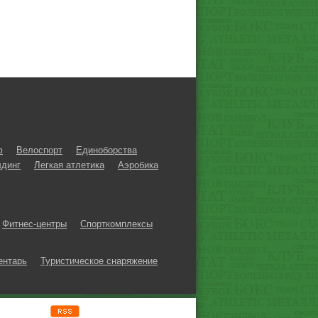
ф
Велоспорт
Единоборства
динг
Легкая атлетика
Аэробика
Фитнес-центры
Спорткомплексы
ентарь
Туристическое снаряжение