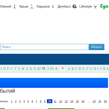
Южный
Крым
Харьков
Донбасс
Lifestyle
О
П
Р
С
Т
У
Ф
Х
Ц
Ч
Ш
Щ
Э
Ю
Я
A
B
C
D
E
F
G
H
I
J
K
L
обытий
аница:
1
2
3
4
5
6
7
8
9
10
11
12
13
14
15
16
...
24
25
26