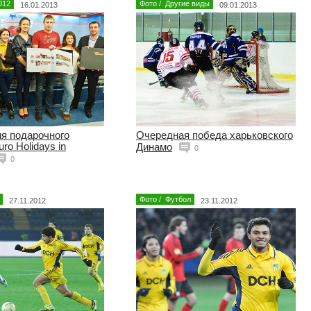
012
Фото
/
Другие виды
16.01.2013
09.01.2013
я подарочного
Очередная победа харьковского
ro Holidays in
Динамо
0
0
Фото
/
Футбол
27.11.2012
23.11.2012