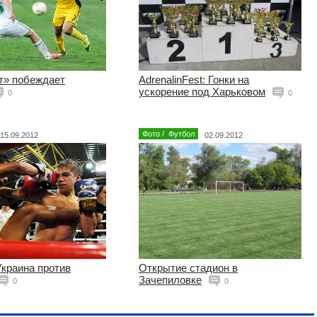
т» побеждает
AdrenalinFest: Гонки на
ускорение под Харьковом
0
0
Фото
/
Футбол
15.09.2012
02.09.2012
Украина против
Открытие стадион в
Зачепиловке
0
0