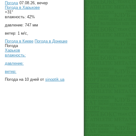
Погода
07.08.26, вечер
Погода в
Харькове
+31°
влажность:
42%
давление:
747 мм
ветер:
1 м/с,
Погода в Киеве
Погода в Донецке
Погода
Харьков
влажность:
давление:
ветер:
Погода на 10 дней от
sinoptik.ua