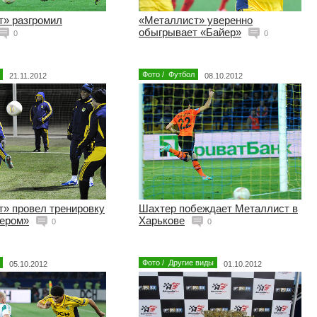
» разгромил
«Металлист» уверенно
обыгрывает «Байер»
0
0
Фото
/
Футбол
21.11.2012
08.10.2012
» провел тренировку
Шахтер побеждает Металлист в
йером»
Харькове
0
0
Фото
/
Другие виды
05.10.2012
01.10.2012