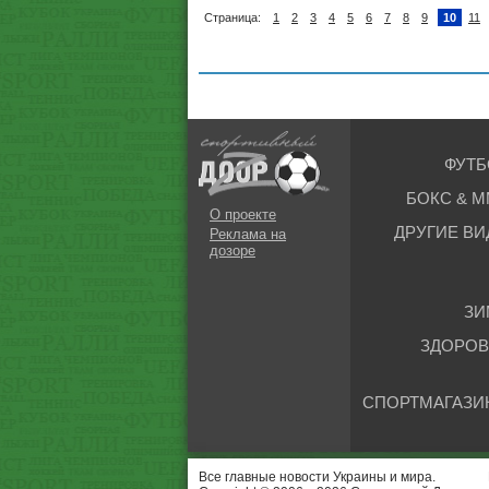
Страница:
1
2
3
4
5
6
7
8
9
10
11
ФУТБ
БОКС & М
О проекте
ДРУГИЕ ВИ
Реклама на
дозоре
ЗИ
ЗДОРОВ
СПОРТМАГАЗИ
Все главные новости Украины и мира.