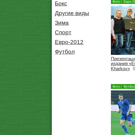
Фото
/
Евро-2
Бокс
Другие виды
Зима
Спорт
Евро-2012
Футбол
Презентаци
издания «Eu
Kharkov»
Фото
/
Футбол