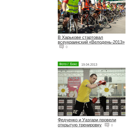
В Харькове стартовал
всеукраинский «Велодень-2013»
0
Фото
/
Бокс
19.04.2013
Федченко и Уазгари провели
открытую тренировку
0