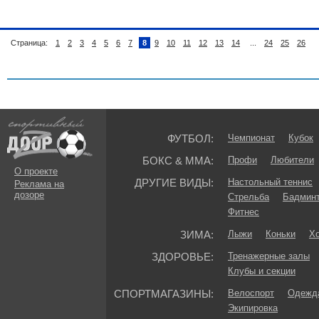
Страница:
1
2
3
4
5
6
7
8
9
10
11
12
13
14
...
24
25
26
ФУТБОЛ:
Чемпионат
Кубок
БОКС & ММА:
Профи
Любители
О проекте
ДРУГИЕ ВИДЫ:
Настольный теннис
Реклама на
дозоре
Стрельба
Бадмин
Фитнес
ЗИМА:
Лыжи
Коньки
Хо
ЗДОРОВЬЕ:
Тренажерные залы
Клубы и секции
СПОРТМАГАЗИНЫ:
Велоспорт
Одежда
Экипировка