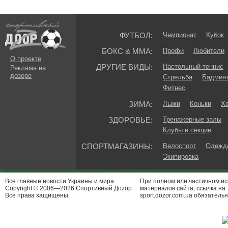
ФУТБОЛ:
Чемпионат
Кубок
БОКС & ММА:
Профи
Любители
О проекте
ДРУГИЕ ВИДЫ:
Настольный теннис
Реклама на
дозоре
Стрельба
Бадмин
Фитнес
ЗИМА:
Лыжи
Коньки
Хо
ЗДОРОВЬЕ:
Тренажерные залы
Клубы и секции
СПОРТМАГАЗИНЫ:
Велоспорт
Одежда
Экипировка
Все главные новости Украины и мира.
При полном или частичном и
Copyright © 2006—2026 Спортивный Доzор
материалов сайта, ссылка на
Все права защищены.
sport.dozor.com.ua обязательн