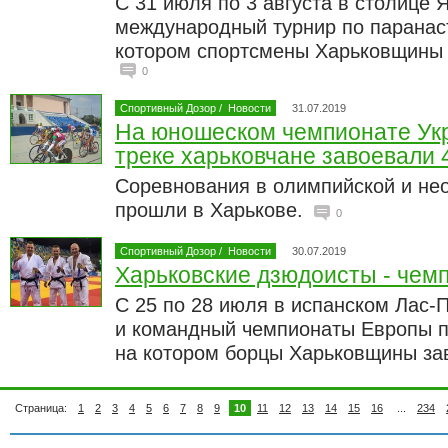
С 31 июля по 3 августа в столице 
международный турнир по паранаст
котором спортсмены Харьковщины 
0
Спортивный Дозор
/
Новости
31.07.2019
На юношеском чемпионате Укр
треке харьковчане завоевали 
Соревнования в олимпийской и не
прошли в Харькове.
0
Спортивный Дозор
/
Новости
30.07.2019
Харьковские дзюдоисты - чем
С 25 по 28 июля в испанском Лас-
и командный чемпионаты Европы п
на котором борцы Харьковщины за
Страница:
1
2
3
4
5
6
7
8
9
10
11
12
13
14
15
16
...
234