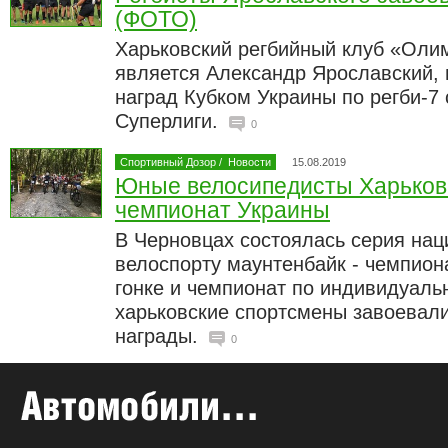
(ФОТО)
Харьковский регбийный клуб «Олим
является Александр Ярославский,
наград Кубком Украины по регби-7
Суперлиги.
0
Спортивный Дозор
/
Новости
15.08.2019
Юные велосипедисты Харько
чемпионат Украины
В Черновцах состоялась серия на
велоспорту маунтенбайк - чемпион
гонке и чемпионат по индивидуальн
харьковские спортсмены завоевали
награды.
0