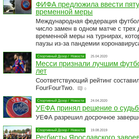
ФИФА предложила ввести пяту
временной меры
Международная федерация футбол
число замен в одном матче с трех 
временной меры на турнирах, кото
паузы из-за пандемии коронавирус
Спортивный Дозор
/
Новости
25.04.2020
Месси признали лучшим футбо
лет
Соответствующий рейтинг составил
FourFourTwo.
0
Спортивный Дозор
/
Новости
24.04.2020
УЕФА принял решение о судьб
УЕФА разрешил досрочное заверш
Спортивный Дозор
/
Новости
19.08.2019
Регбисты Ярославского завое