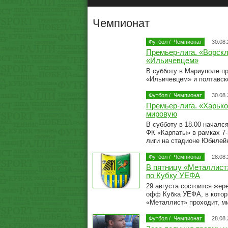
Чемпионат
Футбол
/
Чемпионат
30.08
Премьер-лига. «Ворск
«Ильичевцем»
В субботу в Мариуполе п
«Ильичевцем» и полтавск
Футбол
/
Чемпионат
30.08
Премьер-лига. «Харько
мировую
В субботу в 18.00 началс
ФК «Карпаты» в рамках 7-
лиги на стадионе Юбилей
Футбол
/
Чемпионат
28.08
В пятницу «Металлист»
по Кубку УЕФА
29 августа состоится жер
офф Кубка УЕФА, в котор
«Металлист» проходит, м
Футбол
/
Чемпионат
28.08