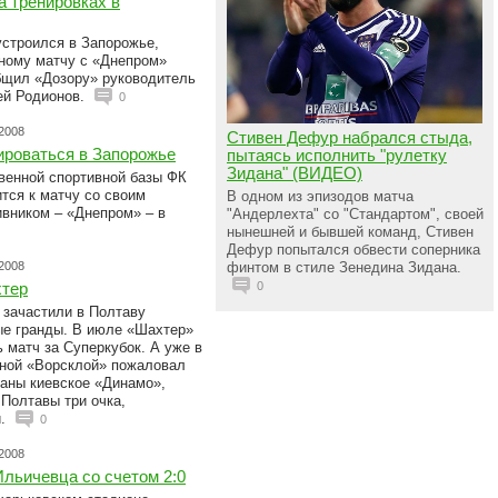
а тренировках в
строился в Запорожье,
ьному матчу с «Днепром»
бщил «Дозору» руководитель
ей Родионов.
0
.2008
Стивен Дефур набрался стыда,
ироваться в Запорожье
пытаясь исполнить "рулетку
Зидана" (ВИДЕО)
твенной спортивной базы ФК
тся к матчу со своим
В одном из эпизодов матча
вником – «Днепром» – в
"Андерлехта" со "Стандартом", своей
нынешней и бывшей команд, Стивен
Дефур попытался обвести соперника
.2008
финтом в стиле Зенедина Зидана.
хтер
0
 зачастили в Полтаву
е гранды. В июле «Шахтер»
 матч за Суперкубок. А уже в
тной «Ворсклой» пожаловал
раны киевское «Динамо»,
 Полтавы три очка,
й.
0
.2008
льичевца со счетом 2:0