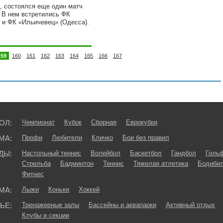
а, состоялся еще один матч
. В нем встретились ФК
 и ФК «Ильичевец» (Одесса).
159
160
161
162
163
164
165
166
167
ОЛ:
Чемпионат
Кубок
Сборная
Еврокубки
МА:
Профи
Любители
Кличко
Бои без правил
ДЫ:
Настольный теннис
Волейбол
Баскетбол
Гандбол
Голь
Стрельба
Бадминтон
Теннис
Тяжелая атлетика
Бодибил
Фитнес
МА:
Лыжи
Коньки
Хоккей
ЬЕ:
Тренажерные залы
Бассейны и аквапарки
Активный отдых
Клубы и секции