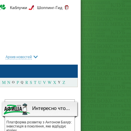
Каблучки
Шоппинг-Гид
Архив новостей
M
N
O
P
Q
R
S
T
U
V
W
X
Y
Z
Интересно что...
Платформа розвитку з Антоном Бахур:
інвестиція в покоління, яке відбудує
країну