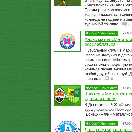
В пятницу, 22 августа, на
«Металлист» начался матч
Премьер-лиги между мес
мариупольским «Ильичевц
команда на подъеме и зан
турнирной таблице.
0
Футбол
/
Чемпионат
22.08
Анонс матча «Металли
расслабляться!
Футбольный клуб из Мари
название получил в декабр
он именовался «Металлур
сравнительно недолгую ис
команда переименовывала
любой другой наш клуб. 
свое имя.
0
Футбол
/
Чемпионат
17.08
Шахтер и Металлист с
удалили с поля
В Донецке на РСК «Олимп
тура украинской Премьер
(Донецк) – ФК «Металлист
Футбол
/
Чемпионат
17.08
Днепр переиграл одес