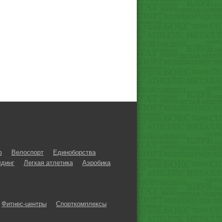
ф
Велоспорт
Единоборства
динг
Легкая атлетика
Аэробика
Фитнес-центры
Спорткомплексы