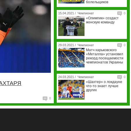
болельщиков
15.04.2021 /
Чемпионат
0
«Олимпик» создаст
женскую команду
29.03.2021 /
Чемпионат
0
Матч харьковского
«Металла» установил
рекорд посещаемости
чемпионатов Украины
24.03.2021 /
Чемпионат
0
«Шахтер» о локдауне
ШАХТАРЯ
что-то знает лучше
других
0