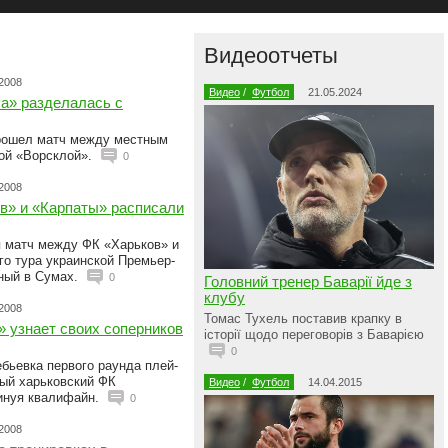
Видеоотчеты
.2008
Видео
/
Футбол
21.05.2024
ла» разделалась с
рошел матч между местным
ой «Ворсклой».
0
.2008
в» и «Карпаты» расписали
я матч между ФК «Харьков» и
го тура украинской Премьер-
ный в Сумах.
0
Головний тренер Баварії йде з
клубу
.2008
Томас Тухель поставив крапку в
 узнает своих соперников
історії щодо переговорів з Баварією
0
ебьевка первого раунда плей-
ый харьковский ФК
Видео
/
Футбол
14.04.2015
инуя квалифайн.
0
.2008