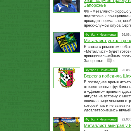
Зезе получил травму н
Запорожье
ФК «Металлист» хорошо у
подготовка к принципиал
проходит нормально, соо
пресс-службы клуба Серг
Футбол
/
Чемпионат
26.08
Металлист уехал трен
В связи с ремонтом собс
«Металлист» будет готови
принципиальнейшим проти
Запорожье.
0
Футбол
/
Чемпионат
25.08
Ворскла победила Ша
В последнее время что-то
отечественные футбольны
и «Динамо» провели здесь
августе на встречу с мес
сначала вице-чемпион ст
который так и не вывез из
удовлетворившись ничье
Футбол
/
Чемпионат
22.08
Металлист выиграл у И