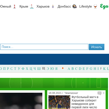
Южный
Крым
Харьков
Донбасс
Lifestyle
О
П
Р
С
Т
У
Ф
Х
Ц
Ч
Ш
Щ
Э
Ю
Я
A
B
C
D
E
F
G
H
I
J
K
L
18.08.2021 /
Чемпионат
0
Футбольный матч в
Харькове соберет
невиданное для
первой лиги число