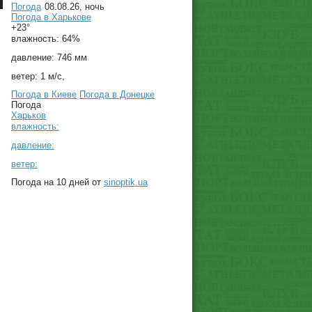
Погода
08.08.26, ночь
Погода в
Харькове
+23°
влажность:
64%
давление:
746 мм
ветер:
1 м/с,
Погода в Киеве
Погода в Донецке
Погода
Харьков
влажность:
давление:
ветер:
Погода на 10 дней от
sinoptik.ua