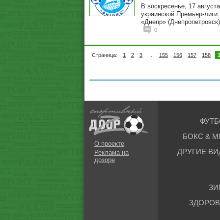
В воскресенье, 17 август
украинской Премьер-лиги
«Днепр» (Днепропетровск)
0
Страница:
1
2
3
...
155
156
157
158
ФУТБ
БОКС & М
О проекте
ДРУГИЕ ВИ
Реклама на
дозоре
ЗИ
ЗДОРОВ