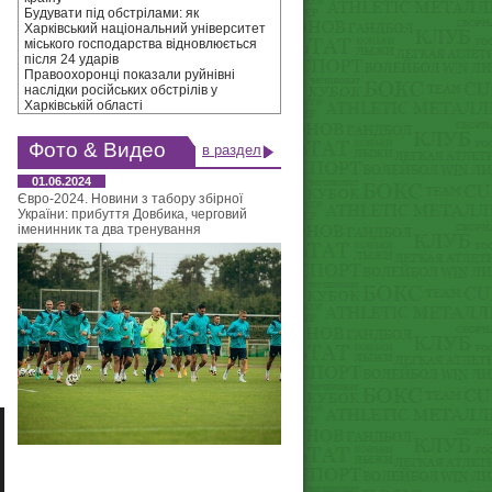
Будувати під обстрілами: як
Харківський національний університет
міського господарства відновлюється
після 24 ударів
Правоохоронці показали руйнівні
наслідки російських обстрілів у
Харківській області
Фото & Видео
в раздел
01.06.2024
Євро-2024. Новини з табору збірної
України: прибуття Довбика, черговий
іменинник та два тренування