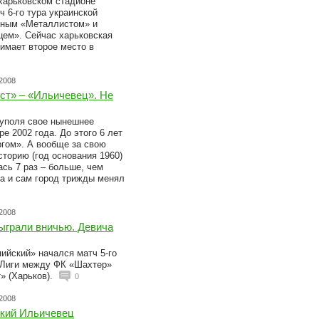
 харьковском стадионе
 6-го тура украинской
тным «Металлистом» и
ем». Сейчас харьковская
имает второе место в
.2008
ст» – «Ильичевец». Не
уполя свое нынешнее
е 2002 года. До этого 6 лет
гом». А вообще за свою
торию (год основания 1960)
сь 7 раз – больше, чем
Да и сам город трижды менял
.2008
ыграли вничью. Девича
ийский» начался матч 5-го
-Лиги между ФК «Шахтер»
» (Харьков).
0
.2008
ский Ильичевец