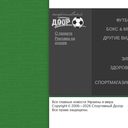
ФУТБ
БОКС & М
О проекте
ДРУГИЕ ВИ
Реклама на
дозоре
ЗИ
ЗДОРОВ
СПОРТМАГАЗИ
Все главные новости Украины и мира.
Copyright © 2006—2026 Спортивный Доzор
Все права защищены.