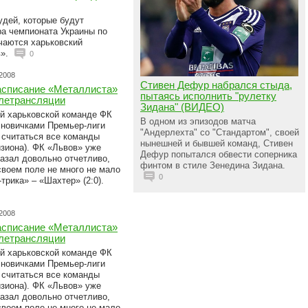
удей, которые будут
ра чемпионата Украины по
чаются харьковский
в».
0
.2008
Стивен Дефур набрался стыда,
списание «Металлиста»
пытаясь исполнить "рулетку
елетрансляции
Зидана" (ВИДЕО)
й харьковской команде ФК
В одном из эпизодов матча
 новичками Премьер-лиги
"Андерлехта" со "Стандартом", своей
 считаться все команды
нынешней и бывшей команд, Стивен
зиона). ФК «Львов» уже
Дефур попытался обвести соперника
казал довольно отчетливо,
финтом в стиле Зенедина Зидана.
своем поле не много не мало
0
трика» – «Шахтер» (2:0).
.2008
списание «Металлиста»
елетрансляции
й харьковской команде ФК
 новичками Премьер-лиги
 считаться все команды
зиона). ФК «Львов» уже
казал довольно отчетливо,
своем поле не много не мало