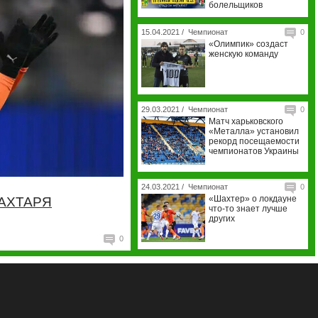
болельщиков
15.04.2021 /
Чемпионат
0
«Олимпик» создаст
женскую команду
29.03.2021 /
Чемпионат
0
Матч харьковского
«Металла» установил
рекорд посещаемости
чемпионатов Украины
24.03.2021 /
Чемпионат
0
«Шахтер» о локдауне
ШАХТАРЯ
что-то знает лучше
других
0