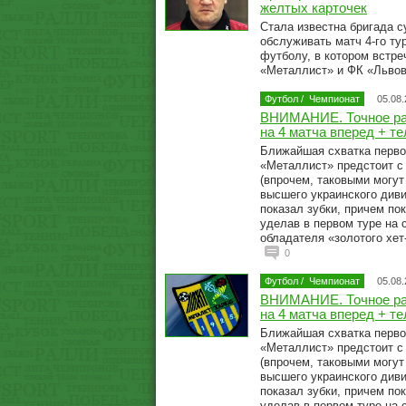
желтых карточек
Стала известна бригада с
обслуживать матч 4-го ту
футболу, в котором встре
«Металлист» и ФК «Льво
Футбол
/
Чемпионат
05.08
ВНИМАНИЕ. Точное ра
на 4 матча вперед + т
Ближайшая схватка перво
«Металлист» предстоит с
(впрочем, таковыми могут
высшего украинского диви
показал зубки, причем по
уделав в первом туре на 
обладателя «золотого хет-
0
Футбол
/
Чемпионат
05.08
ВНИМАНИЕ. Точное ра
на 4 матча вперед + т
Ближайшая схватка перво
«Металлист» предстоит с
(впрочем, таковыми могут
высшего украинского диви
показал зубки, причем по
уделав в первом туре на 