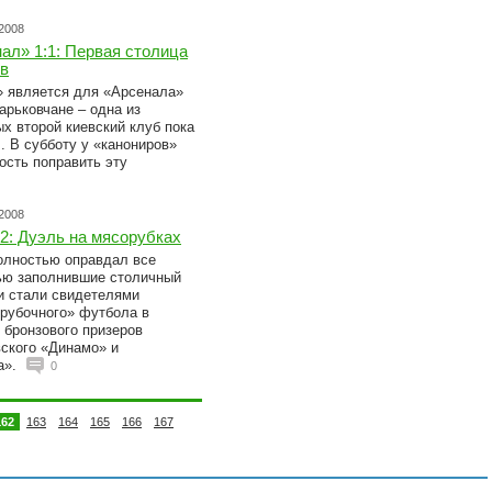
.2008
ал» 1:1: Первая столица
в
» является для «Арсенала»
арьковчане – одна из
ых второй киевский клуб пока
. В субботу у «канониров»
ость поправить эту
.2008
2: Дуэль на мясорубках
олностью оправдал все
ью заполнившие столичный
и стали свидетелями
рубочного» футбола в
 бронзового призеров
вского «Динамо» и
а».
0
162
163
164
165
166
167