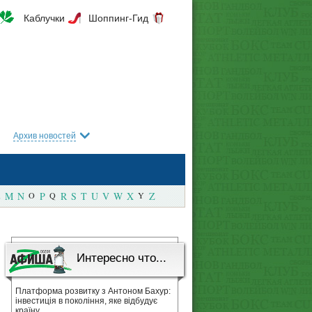
Каблучки
Шоппинг-Гид
Архив новостей
M
N
O
P
Q
R
S
T
U
V
W
X
Y
Z
Интересно что...
Платформа розвитку з Антоном Бахур:
інвестиція в покоління, яке відбудує
країну