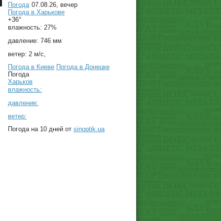
Погода
07.08.26, вечер
Погода в
Харькове
+36°
влажность:
27%
давление:
746 мм
ветер:
2 м/с,
Погода в Киеве
Погода в Донецке
Погода
Харьков
влажность:
давление:
ветер:
Погода на 10 дней от
sinoptik.ua