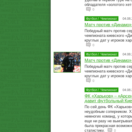
обладателя «золотого хет-
0
Футбол
/
Чемпионат
04.08
Матч против «Динамо
Победный матч против се
чемпионата киевского «Д
круглых дат у игроков ха
0
Футбол
/
Чемпионат
04.08
Матч против «Динамо
Победный матч против се
чемпионата киевского «Д
круглых дат у игроков ха
0
Футбол
/
Чемпионат
04.08
ФК «Харьков» – «Арсен
давит футбольный Кие
По сей день ФК «Харьков
неудобным соперником. Х
немногих команд, у котор
еще ни разу не выигрывал
была прекрасная возможн
статистику.
0