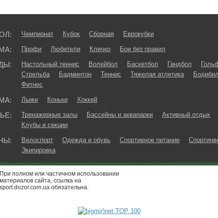
ОЛ:
Чемпионат
Кубок
Сборная
Еврокубки
МА:
Профи
Любители
Кличко
Бои без правил
ДЫ:
Настольный теннис
Волейбол
Баскетбол
Гандбол
Голь
Стрельба
Бадминтон
Теннис
Тяжелая атлетика
Бодибил
Фитнес
МА:
Лыжи
Коньки
Хоккей
ЬЕ:
Тренажерные залы
Бассейны и аквапарки
Активный отдых
Клубы и секции
НЫ:
Велоспорт
Одежда и обувь
Спортивное питание
Спортинв
Экипировка
При полном или частичном использовании
материалов сайта, ссылка на
sport.dozor.com.ua обязательна.