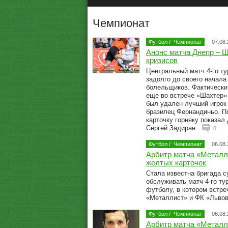
Чемпионат
Футбол
/
Чемпионат
07.08
Анонс матча Днепр – 
кризисов
Центральный матч 4-го т
задолго до своего начал
болельщиков. Фактически
еще во встрече «Шахтер» 
был удален лучший игрок
бразилец Фернандиньо. П
карточку горняку показал
Сергей Задиран.
0
Футбол
/
Чемпионат
06.08
Арбитр матча «Металл
желтых карточек
Стала известна бригада с
обслуживать матч 4-го ту
футболу, в котором встре
«Металлист» и ФК «Льво
Футбол
/
Чемпионат
06.08
Арбитр матча «Металл