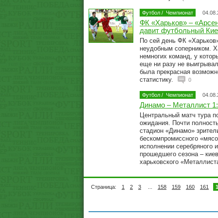
Футбол
/
Чемпионат
04.08
ФК «Харьков» – «Арсен
давит футбольный Кие
По сей день ФК «Харьков
неудобным соперником. Х
немногих команд, у котор
еще ни разу не выигрывал
была прекрасная возможн
статистику.
0
Футбол
/
Чемпионат
04.08
Динамо – Металлист 1:
Центральный матч тура п
ожидания. Почти полност
стадион «Динамо» зрител
бескомпромиссного «мясо
исполнении серебряного и
прошедшего сезона – кие
харьковского «Металлист
Страница:
1
2
3
...
158
159
160
161