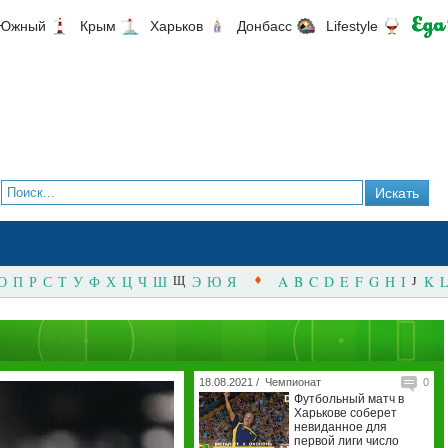
Южный
Крым
Харьков
Донбасс
Lifestyle
О
П
Р
С
Т
У
Ф
Х
Ц
Ч
Ш
Щ
Э
Ю
Я
A
B
C
D
E
F
G
H
I
J
K
L
18.08.2021 /
Чемпионат
0
Футбольный матч в
Харькове соберет
невиданное для
первой лиги число