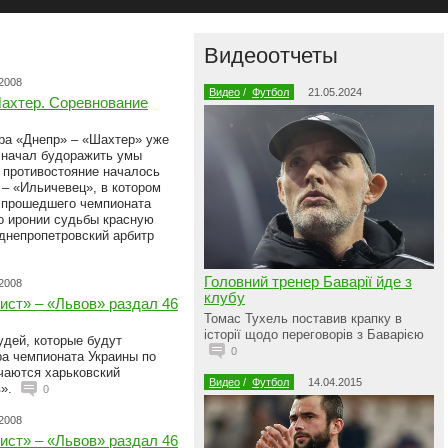
Видеоотчеты
.2008
Видео
/
Футбол
21.05.2024
Шахтер. Соревнование
ура «Днепр» – «Шахтер» уже
а начал будоражить умы
 противостояние началось
– «Ильичевец», в котором
 прошедшего чемпионата
о иронии судьбы красную
 днепропетровский арбитр
Головний тренер Баварії йде з
.2008
клубу
ист» – «Львов» раздал 46
Томас Тухель поставив крапку в
історії щодо переговорів з Баварією
удей, которые будут
0
ра чемпионата Украины по
чаются харьковский
Видео
/
Футбол
14.04.2015
в».
0
.2008
ист» – «Львов» раздал 46