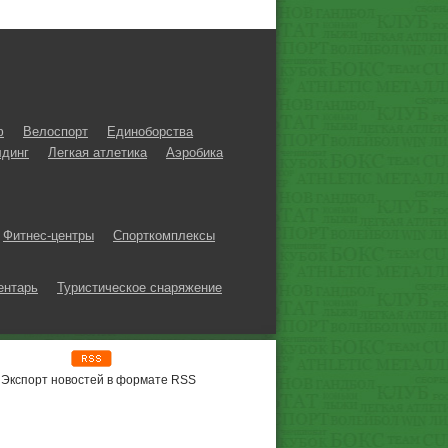
ф
Велоспорт
Единоборства
динг
Легкая атлетика
Аэробика
Фитнес-центры
Спорткомплексы
ентарь
Туристическое снаряжение
Экспорт новостей в формате RSS