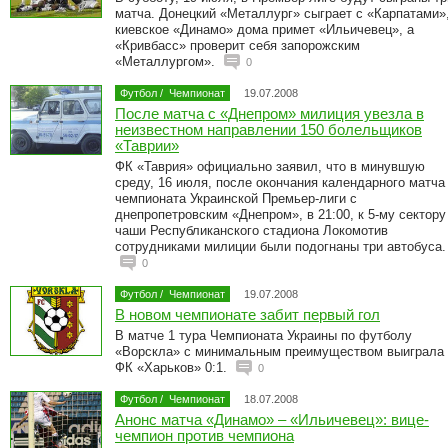
матча. Донецкий «Металлург» сыграет с «Карпатами»
киевское «Динамо» дома примет «Ильичевец», а
«Кривбасс» проверит себя запорожским
«Металлургом».
0
Футбол
/
Чемпионат
19.07.2008
После матча с «Днепром» милиция увезла в
неизвестном направлении 150 болельщиков
«Таврии»
ФК «Таврия» официально заявил, что в минувшую
среду, 16 июля, после окончания календарного матча
чемпионата Украинской Премьер-лиги с
днепропетровским «Днепром», в 21:00, к 5-му сектору
чаши Республиканского стадиона Локомотив
сотрудниками милиции были подогнаны три автобуса.
0
Футбол
/
Чемпионат
19.07.2008
В новом чемпионате забит первый гол
В матче 1 тура Чемпионата Украины по футболу
«Ворскла» с минимальным преимуществом выиграла 
ФК «Харьков» 0:1.
0
Футбол
/
Чемпионат
18.07.2008
Анонс матча «Динамо» – «Ильичевец»: вице-
чемпион против чемпиона