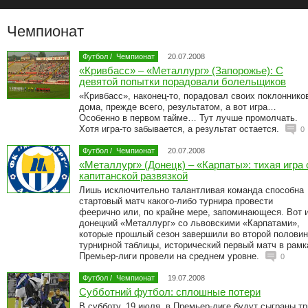
Чемпионат
Футбол
/
Чемпионат
20.07.2008
«Кривбасс» – «Металлург» (Запорожье): С
девятой попытки порадовали болельщиков
«Кривбасс», наконец-то, порадовал своих поклоннико
дома, прежде всего, результатом, а вот игра…
Особенно в первом тайме… Тут лучше промолчать.
Хотя игра-то забывается, а результат остается.
0
Футбол
/
Чемпионат
20.07.2008
«Металлург» (Донецк) – «Карпаты»: тихая игра 
капитанской развязкой
Лишь исключительно талантливая команда способна
стартовый матч какого-либо турнира провести
феерично или, по крайне мере, запоминающеся. Вот 
донецкий «Металлург» со львовскими «Карпатами»,
которые прошлый сезон завершили во второй полови
турнирной таблицы, исторический первый матч в рамк
Премьер-лиги провели на среднем уровне.
0
Футбол
/
Чемпионат
19.07.2008
Субботний футбол: сплошные потери
В субботу, 19 июля, в Премьер-лиге будут сыграны тр