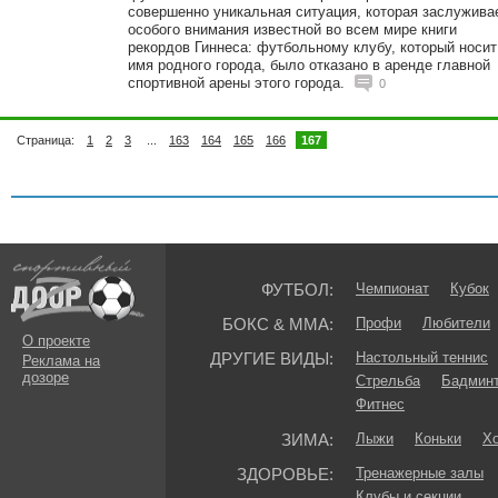
совершенно уникальная ситуация, которая заслужива
особого внимания известной во всем мире книги
рекордов Гиннеса: футбольному клубу, который носит
имя родного города, было отказано в аренде главной
спортивной арены этого города.
0
Страница:
1
2
3
...
163
164
165
166
167
ФУТБОЛ:
Чемпионат
Кубок
БОКС & ММА:
Профи
Любители
О проекте
ДРУГИЕ ВИДЫ:
Настольный теннис
Реклама на
дозоре
Стрельба
Бадмин
Фитнес
ЗИМА:
Лыжи
Коньки
Хо
ЗДОРОВЬЕ:
Тренажерные залы
Клубы и секции