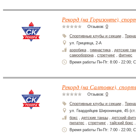
Рекорд (на Горизонте), спор
0
Отзывов:
Спортивные клубы и секции
,
Трена
ул. Грицевца, 2-А
аэробика
,
гимнастика
,
детские та
самооборона
,
стретчинг
,
фитнес
Время работы Пн-Пт: 8:00 - 22:00; Сб
Рекорд (на Салтовке), спорт
0
Отзывов:
Спортивные клубы и секции
,
Трена
ул. Гвардейцев Широнинцев, 45 (ст
бокс
,
детские танцы
,
детский фит
пилатес
,
стретчинг
,
тайский бокс
Время работы Пн-Пт: 7:00 - 22:00; Сб