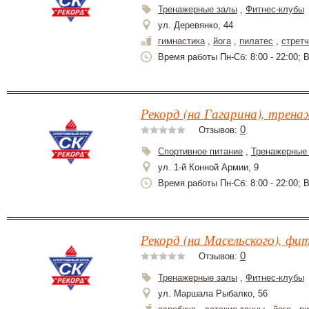
Тренажерные залы
,
Фитнес-клубы
ул. Деревянко, 44
гимнастика
,
йога
,
пилатес
,
стретч
Время работы Пн-Сб: 8:00 - 22:00; Вс
Рекорд (на Гагарина), трена
0
Отзывов:
Спортивное питание
,
Тренажерные
ул. 1-й Конной Армии, 9
Время работы Пн-Сб: 8:00 - 22:00; Вс
Рекорд (на Масельского), фит
0
Отзывов:
Тренажерные залы
,
Фитнес-клубы
ул. Маршала Рыбалко, 56