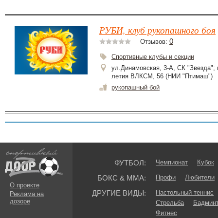
РУБИ, клуб рукопашного боя
0
Отзывов:
Спортивные клубы и секции
ул.Динамовская, 3-А, СК "Звезда"; 
летия ВЛКСМ, 56 (НИИ "Птимаш")
рукопашный бой
ФУТБОЛ:
Чемпионат
Кубок
БОКС & ММА:
Профи
Любители
О проекте
ДРУГИЕ ВИДЫ:
Настольный теннис
Реклама на
дозоре
Стрельба
Бадмин
Фитнес