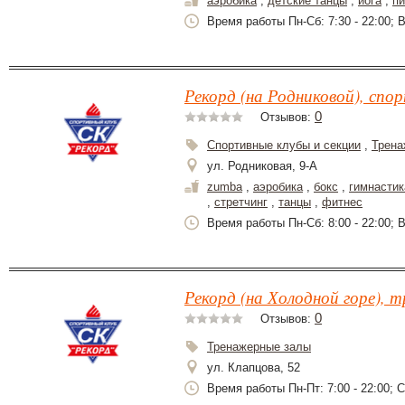
аэробика
,
детские танцы
,
йога
,
пи
Время работы Пн-Сб: 7:30 - 22:00; Вс
Рекорд (на Родниковой), спо
0
Отзывов:
Спортивные клубы и секции
,
Трена
ул. Родниковая, 9-А
zumba
,
аэробика
,
бокс
,
гимнастик
,
стретчинг
,
танцы
,
фитнес
Время работы Пн-Сб: 8:00 - 22:00; В
Рекорд (на Холодной горе), 
0
Отзывов:
Тренажерные залы
ул. Клапцова, 52
Время работы Пн-Пт: 7:00 - 22:00; Сб