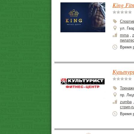
King Fit
Спорти
ул. Гва
mma
,
пилате
Время р
Культури
Тренаж
пр. Лю
zumba
стрип-п
Время р