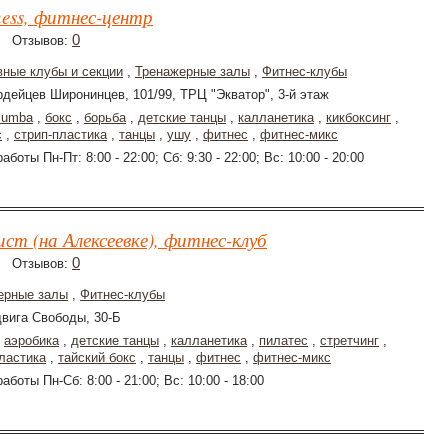
ness, фитнес-центр
0
Отзывов:
вные клубы и секции
,
Тренажерные залы
,
Фитнес-клубы
рдейцев Широнинцев, 101/99, ТРЦ "Экватор", 3-й этаж
zumba
,
бокс
,
борьба
,
детские танцы
,
калланетика
,
кикбоксинг
,
с
,
стрип-пластика
,
танцы
,
ушу
,
фитнес
,
фитнес-микс
аботы Пн-Пт: 8:00 - 22:00; Сб: 9:30 - 22:00; Вс: 10:00 - 20:00
ст (на Алексеевке), фитнес-клуб
0
Отзывов:
ерные залы
,
Фитнес-клубы
двига Свободы, 30-Б
,
аэробика
,
детские танцы
,
калланетика
,
пилатес
,
стретчинг
,
ластика
,
тайский бокс
,
танцы
,
фитнес
,
фитнес-микс
аботы Пн-Сб: 8:00 - 21:00; Вс: 10:00 - 18:00