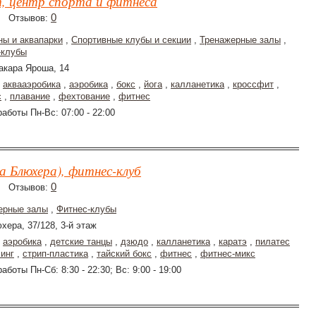
, центр спорта и фитнеса
0
Отзывов:
ны и аквапарки
,
Спортивные клубы и секции
,
Тренажерные залы
,
-клубы
акара Яроша, 14
,
аквааэробика
,
аэробика
,
бокс
,
йога
,
калланетика
,
кроссфит
,
с
,
плавание
,
фехтование
,
фитнес
аботы Пн-Вс: 07:00 - 22:00
а Блюхера), фитнес-клуб
0
Отзывов:
ерные залы
,
Фитнес-клубы
хера, 37/128, 3-й этаж
,
аэробика
,
детские танцы
,
дзюдо
,
калланетика
,
каратэ
,
пилатес
чинг
,
стрип-пластика
,
тайский бокс
,
фитнес
,
фитнес-микс
аботы Пн-Сб: 8:30 - 22:30; Вс: 9:00 - 19:00