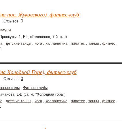
на пос. Жуковского), фитнес-клуб
0
Отзывов:
-клубы
 Проскуры, 1, БЦ «Телесенс», 7-й этаж
ка
,
детские танцы
,
йога
,
калланетика
,
пилатес
,
танцы
,
фитнес
,
г
на Холодной Горе), фитнес-клуб
0
Отзывов:
ерные залы
,
Фитнес-клубы
иманова, 1-В (ст. м. "Холодная гора")
ка
,
детские танцы
,
йога
,
калланетика
,
пилатес
,
танцы
,
фитнес
,
г