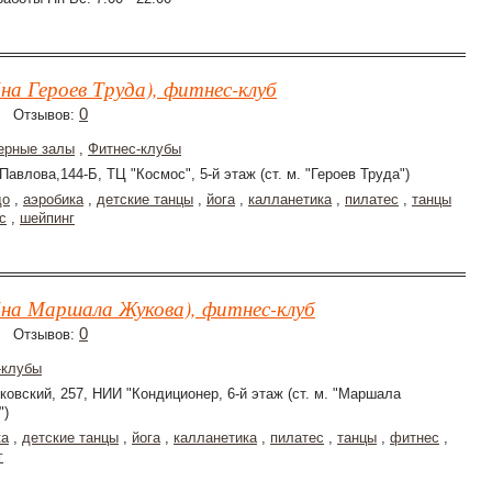
на Героев Труда), фитнес-клуб
0
Отзывов:
ерные залы
,
Фитнес-клубы
 Павлова,144-Б, ТЦ "Космос", 5-й этаж (ст. м. "Героев Труда")
до
,
аэробика
,
детские танцы
,
йога
,
калланетика
,
пилатес
,
танцы
с
,
шейпинг
(на Маршала Жукова), фитнес-клуб
0
Отзывов:
-клубы
ковский, 257, НИИ "Кондиционер, 6-й этаж (ст. м. "Маршала
")
ка
,
детские танцы
,
йога
,
калланетика
,
пилатес
,
танцы
,
фитнес
,
г