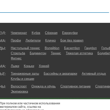
ОЛ:
Чемпионат
Кубок
Сборная
Еврокубки
МА:
Профи
Любители
Кличко
Бои без правил
ДЫ:
Настольный теннис
Волейбол
Баскетбол
Гандбол
Голь
Стрельба
Бадминтон
Теннис
Тяжелая атлетика
Бодибил
Фитнес
МА:
Лыжи
Коньки
Хоккей
ЬЕ:
Тренажерные залы
Бассейны и аквапарки
Активный отдых
Клубы и секции
НЫ:
Велоспорт
Одежда и обувь
Спортивное питание
Спортинв
Экипировка
При полном или частичном использовании
материалов сайта, ссылка на