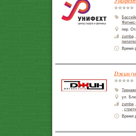
Унифехт
Бассей
Фитнес
пер. От
zumba
пилате
Время р
Dжин (н
Тренаж
ул. Блю
zumba
,
стрет
Время р