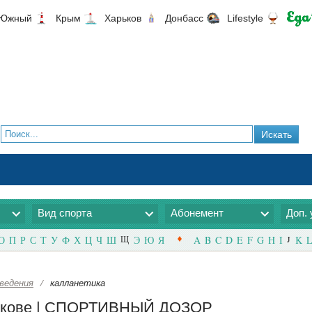
Южный
Крым
Харьков
Донбасс
Lifestyle
Вид спорта
Абонемент
Доп. 
О
П
Р
С
Т
У
Ф
Х
Ц
Ч
Ш
Щ
Э
Ю
Я
A
B
C
D
E
F
G
H
I
J
K
L
ведения
/
калланетика
арькове | СПОРТИВНЫЙ ДОЗОР