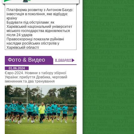
Платформа розвитку з Антоном Бахур:
інвестиція в покоління, яке відбудує
країну
Будувати під обстрілами: як
Харківський національний університет
міського господарства відновлюється
після 24 ударів
Правоохоронці показали руйнівні
наслідки російських обстрілів у
Харківській області
Фото & Видео
в раздел
01.06.2024
Євро-2024. Новини з табору збірної
України: прибуття Довбика, черговий
іменинник та два тренування