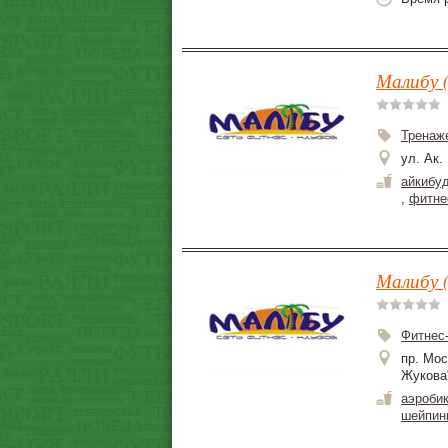
Малибу (
Тренаж
ул. Ак.
айкибу
,
фитне
Малибу 
Фитнес
пр. Мос
Жукова
аэроби
шейпин