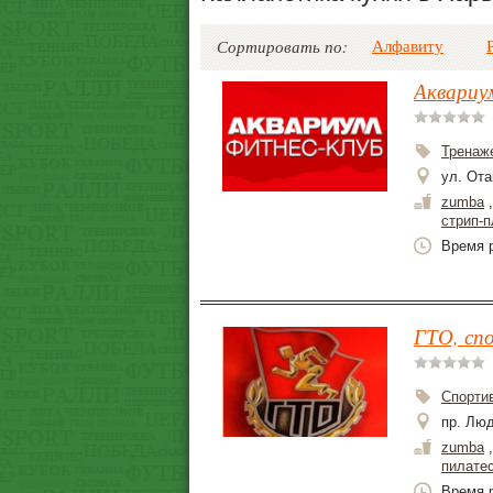
Алфавиту
Сортировать по:
Аквариу
Тренаж
ул. Ота
zumba
стрип-п
Время р
ГТО, сп
Спорти
пр. Люд
zumba
пилате
Время р