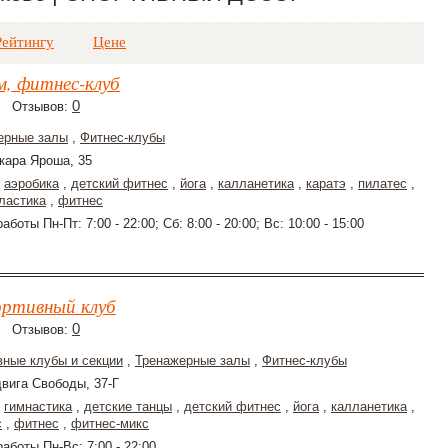
Рейтингу
Цене
м, фитнес-клуб
0
Отзывов:
ерные залы
,
Фитнес-клубы
кара Яроша, 35
,
аэробика
,
детский фитнес
,
йога
,
калланетика
,
каратэ
,
пилатес
,
ластика
,
фитнес
аботы Пн-Пт: 7:00 - 22:00; Сб: 8:00 - 20:00; Вс: 10:00 - 15:00
ортивный клуб
0
Отзывов:
вные клубы и секции
,
Тренажерные залы
,
Фитнес-клубы
вига Свободы, 37-Г
,
гимнастика
,
детские танцы
,
детский фитнес
,
йога
,
калланетика
,
с
,
фитнес
,
фитнес-микс
аботы Пн-Вс: 7:00 - 22:00