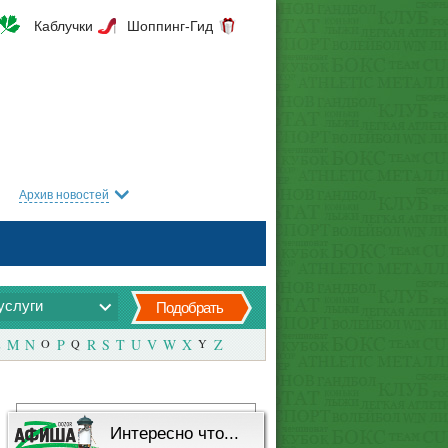
Каблучки
Шоппинг-Гид
Архив новостей
услуги
Подобрать
M
N
O
P
Q
R
S
T
U
V
W
X
Y
Z
Интересно что...