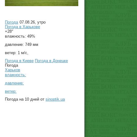
Погода
07.08.26, утро
Погода в
Харькове
+28°
влажность:
49%
давление:
749 мм
ветер:
1 м/с,
Погода в Киеве
Погода в Донецке
Погода
Харьков
влажность:
давление:
ветер:
Погода на 10 дней от
sinoptik.ua