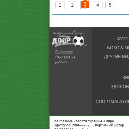
3
1
2
4
5
ФУТБ
БОКС & М
О проекте
ДРУГИЕ ВИ
Реклама на
дозоре
ЗИ
ЗДОРОВ
СПОРТМАГАЗИ
Все главные новости Украины и мира.
Copyright © 2006—2026 Спортивный Доzор