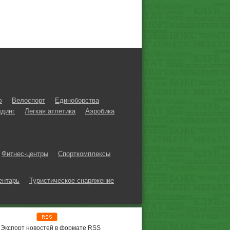
ф
Велоспорт
Единоборства
динг
Легкая атлетика
Аэробика
Фитнес-центры
Спорткомплексы
ентарь
Туристическое снаряжение
Экспорт новостей в формате RSS