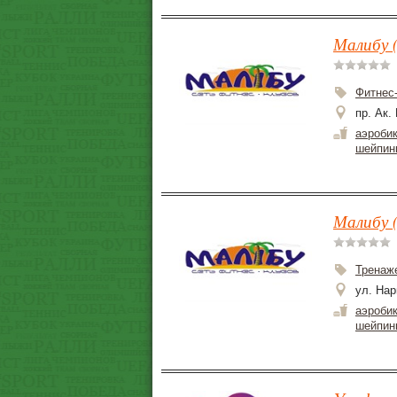
Малибу (
Фитнес
пр. Ак.
аэроби
шейпин
Малибу (
Тренаж
ул. Нар
аэроби
шейпин