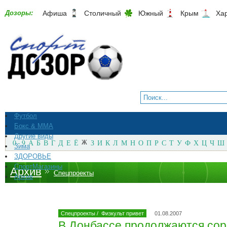
Дозоры:
Афиша
Столичный
Южный
Крым
Ха
Футбол
Бокс & ММА
Другие виды
0 - 9
А
Б
В
Г
Д
Е
Ё
Ж
З
И
К
Л
М
Н
О
П
Р
С
Т
У
Ф
Х
Ц
Ч
Ш
Зима
ЗДОРОВЬЕ
СпортМагазины
Архив
Спецпроекты
Архив
Спецпроекты
/
Физкульт привет
01.08.2007
В Донбассе продолжаются сор