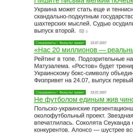
Пишите письма мелким почер
Украина может стать еще и теннис
скандально-подкупным государство
шахтерских мыслей. Судью осудили
выпуск второй.
0
Спецпроекты
/
Физкульт привет
23.07.2007
«Нас 20 миллионов — реальны
Рейтинг в топе. Подозрительные на
Матузалема. «Ростов» будет трени
Украинскому бокс-символу объедин
Физпривет на 24.07, выпуск первы
Спецпроекты
/
Физкульт привет
23.07.2007
Не футболом единым жив чин
Польско-украинские презентацион
околофутбольный проект. Звездная
впечатлилась. Соколята Сеуканда
конкурентов. Алонсо — шустрее все