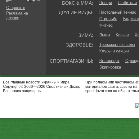
БОКС & ММА:
Профи
Любители
О проекте
ДРУГИЕ ВИДЫ:
Настольный теннис
Реклама на
дозоре
Стрельба
Бадмин
Фитнес
ЗИМА:
Лыжи
Коньки
Хо
ЗДОРОВЬЕ:
Тренажерные залы
Клубы и секции
СПОРТМАГАЗИНЫ:
Велоспорт
Одежда
Экипировка
Все главные новости Украины и мира.
При полном или частичном и
Copyright © 2006—2026 Спортивный Доzор
материалов сайта, ссылка на
Все права защищены.
sport.dozor.com.ua обязательн