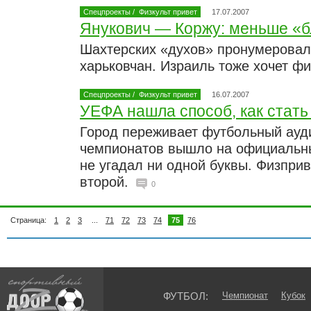
Спецпроекты
/
Физкульт привет
17.07.2007
Янукович — Коржу: меньше «б
Шахтерских «духов» пронумерова
харьковчан. Израиль тоже хочет фи
Спецпроекты
/
Физкульт привет
16.07.2007
УЕФА нашла способ, как стать
Город переживает футбольный ауд
чемпионатов вышло на официальны
не угадал ни одной буквы. Физприв
второй.
0
Страница:
1
2
3
...
71
72
73
74
75
76
ФУТБОЛ:
Чемпионат
Кубок