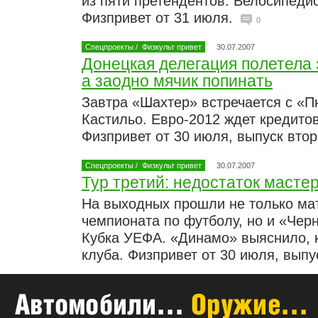
из пяти претендентов. Велосипеди
Физпривет от 31 июля.
0
Спецпроекты
/
Физкульт привет
30.07.2007
Донецкая делегация полетела 
а заодно мячик попинать
Завтра «Шахтер» встречается с «П
Кастильо. Евро-2012 ждет кредитов
Физпривет от 30 июля, выпуск вто
Спецпроекты
/
Физкульт привет
30.07.2007
Тур третий: недостаток масте
На выходных прошли не только ма
чемпионата по футболу, но и «Че
Кубка УЕФА. «Динамо» выяснило, к
клуба. Физпривет от 30 июля, вып