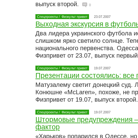
выпуск второй.
0
Спецпроекты
/
Физкульт привет
23.07.2007
Выходная экскурсия в футбол
Два лидера украинского футбола и
слишком ярко светило солнце. Те
национального первенства. Одесса
Физпривет от 23.07, выпуск первы
Спецпроекты
/
Физкульт привет
19.07.2007
Презентации состоялись: все 
Матузалему светит донецкий суд. Л
Конюшне «McLaren», похоже, не пр
Физпривет от 19.07, выпуск второй
Спецпроекты
/
Физкульт привет
19.07.2007
Штормовые предупреждения —
фактор
«Харьков» попарился в Одессе, но