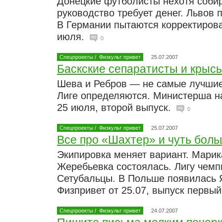
Донецкие футболисты нехотя соби
руководство требует денег. Львов
В Германии пытаются корректирова
июля.
0
Спецпроекты
/
Физкульт привет
25.07.2007
Баскские сепаратисты и крыс
Шева и Ребров — не самые лучшие
Лиге определяются. Министерша н
25 июля, второй выпуск.
0
Спецпроекты
/
Физкульт привет
25.07.2007
Все про «Шахтер» и чуть бол
Экипировка меняет вариант. Марик
Жеребьевка состоялась. Лигу чемп
Сетубальцы. В Польше появилась Я
Физпривет от 25.07, выпуск первы
Спецпроекты
/
Физкульт привет
24.07.2007