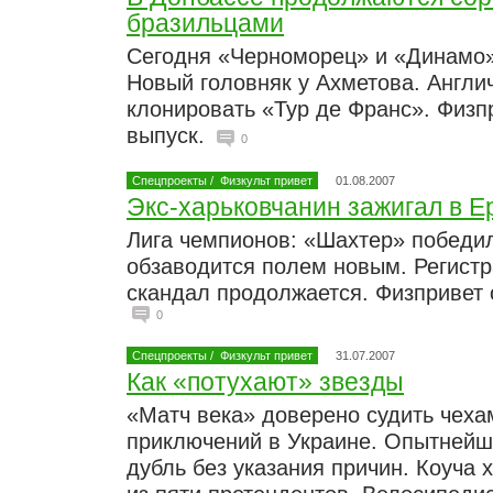
бразильцами
Сегодня «Черноморец» и «Динамо»
Новый головняк у Ахметова. Англи
клонировать «Тур де Франс». Физпр
выпуск.
0
Спецпроекты
/
Физкульт привет
01.08.2007
Экс-харьковчанин зажигал в Е
Лига чемпионов: «Шахтер» победил
обзаводится полем новым. Регист
скандал продолжается. Физпривет о
0
Спецпроекты
/
Физкульт привет
31.07.2007
Как «потухают» звезды
«Матч века» доверено судить чеха
приключений в Украине. Опытнейш
дубль без указания причин. Коуча 