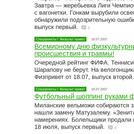
Завтра — жеребьевка Лиги Чемпио
с вагонетки. Гонкам вырубили осв
обнаружили подозрительную ошибку
выпуск первый.
0
Спецпроекты
/
Физкульт привет
18.07.2007
Всемирному дню физкультурн
происшествия и травмы!
Очередной рейтинг ФИФА. Тенниси
Шарапову не берут. На велогонщик
Физпривет от 18.07, выпуск второй
Спецпроекты
/
Физкульт привет
18.07.2007
Футбольный шоппинг руками 
Миланские вельможи собираются з
нашли замену Матузалему. «Зенит»
намерениях. Болельщики продали 
18 июля, выпуск первый.
0