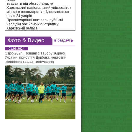
Будувати під обстрілами: як
Харківський національний університет
міського господарства відновлюється
після 24 ударів
Правоохоронці показали руйнівні
наслідки російських обстрілів у
Харківській області
Фото & Видео
в раздел
01.06.2024
Євро-2024. Новини з табору збірної
України: прибуття Довбика, черговий
іменинник та два тренування