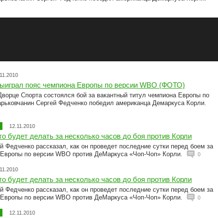
11.2010
выиграл пояс чемпиона Европы по версии WBO (ФОТО)
Дворце Спорта состоялся бой за вакантный титул чемпиона Европы по
арьковчанин Сергей Федченко победил американца Демаркуса Корли.
12.11.2010
то будет делать за несколько часов до боя против Корли
й Федченко рассказал, как он проведет последние сутки перед боем за
 Европы по версии WBO против ДеМаркуса «Чоп-Чоп» Корли.
0
11.2010
то будет делать за несколько часов до боя против Корли
й Федченко рассказал, как он проведет последние сутки перед боем за
 Европы по версии WBO против ДеМаркуса «Чоп-Чоп» Корли.
0
12.11.2010