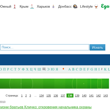
Южный
Крым
Харьков
Донбасс
Lifestyle
О
П
Р
С
Т
У
Ф
Х
Ц
Ч
Ш
Щ
Э
Ю
Я
A
B
C
D
E
F
G
H
I
J
K
L
Страница:
1
2
3
...
134
135
136
137
138
139
140
141
142
143
.2010
изни братьев Кличко: откровения начальника охраны