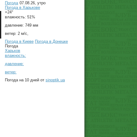
Погода
07.08.26, утро
Погода в
Харькове
+24°
влажность:
51%
давление:
749 мм
ветер:
2 м/с,
Погода в Киеве
Погода в Донецке
Погода
Харьков
влажность:
давление:
ветер:
Погода на 10 дней от
sinoptik.ua