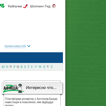
Каблучки
Шоппинг-Гид
Архив новостей
M
N
O
P
Q
R
S
T
U
V
W
X
Y
Z
Интересно что...
Платформа розвитку з Антоном Бахур:
інвестиція в покоління, яке відбудує
країну