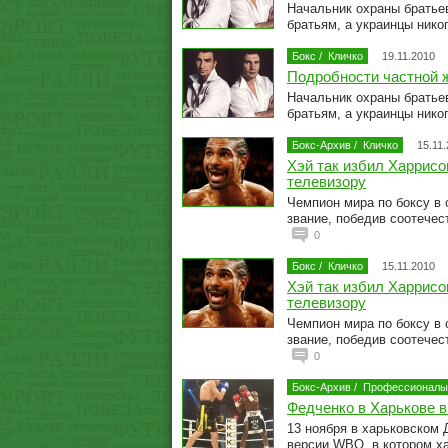
Начальник охраны братьев
братьям, а украинцы нико
Бокс
/
Кличко
19.11.2010
Подробности частной ж
Начальник охраны братьев
братьям, а украинцы нико
Бокс-Архив
/
Кличко
15.11
Хэй так избил Харрисо
телевизору
Чемпион мира по боксу в
звание, победив соотечес
0
Бокс
/
Кличко
15.11.2010
Хэй так избил Харрисо
телевизору
Чемпион мира по боксу в
звание, победив соотечес
0
Бокс-Архив
/
Профессионалы
Федченко в Харькове 
13 ноября в харьковском 
версии WBO, в котором х