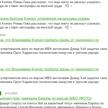
 Кличко Роман Гижа рассказал, что еще никто не рискнул угрожать
гда не ставят автографы на женской груди.
0
изни братьев Кличко: откровения начальника охраны
 Кличко Роман Гижа рассказал, что еще никто не рискнул угрожать
гда не ставят автографы на женской груди.
0
.2010
на, что Владимира Кличко пробила дрожь от увиденного по
 супертяжелом весе по версии WBA англичанин Дэвид Хэй защитил свое
твенника Одли Харрисона техническим нокаутом в третьем раунде.
на, что Владимира Кличко пробила дрожь от увиденного по
 супертяжелом весе по версии WBA англичанин Дэвид Хэй защитил свое
твенника Одли Харрисона техническим нокаутом в третьем раунде.
14.11.2010
выиграл пояс чемпиона Европы по версии WBO (ФОТО)
Дворце Спорта состоялся бой за вакантный титул чемпиона Европы по
арьковчанин Сергей Федченко победил американца Демаркуса Корли.