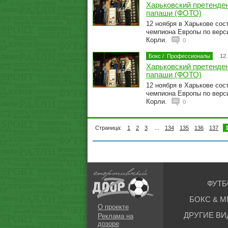
Харьковский претенден
папаши (ФОТО)
12 ноября в Харькове сос
чемпиона Европы по верс
Корли.
0
Бокс
/
Профессионалы
12.
Харьковский претенден
папаши (ФОТО)
12 ноября в Харькове сос
чемпиона Европы по верс
Корли.
0
Страница:
1
2
3
...
134
135
136
137
ФУТБ
БОКС & М
О проекте
ДРУГИЕ ВИ
Реклама на
дозоре