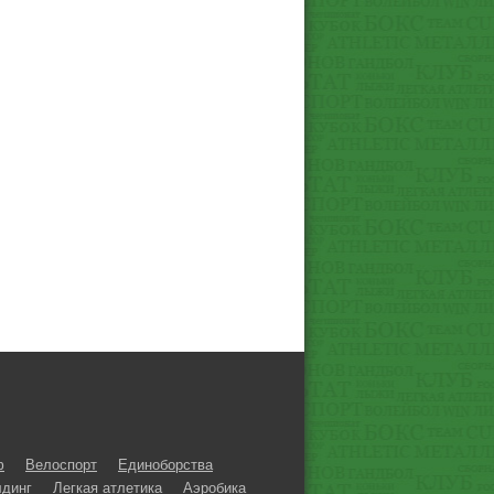
ф
Велоспорт
Единоборства
динг
Легкая атлетика
Аэробика