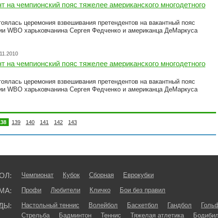
т на чемпионский пояс тяжелее американского многодетного
тоялась церемония взвешивания претендентов на вакантный пояс
ии WBO харьковчанина Сергея Федченко и американца ДеМаркуса
11.2010
т на чемпионский пояс тяжелее американского многодетного
тоялась церемония взвешивания претендентов на вакантный пояс
ии WBO харьковчанина Сергея Федченко и американца ДеМаркуса
138
139
140
141
142
143
ОЛ:
Чемпионат
Кубок
Сборная
Еврокубки
МА:
Профи
Любители
Кличко
Бои без правил
ДЫ:
Настольный теннис
Волейбол
Баскетбол
Гандбол
Голь
Стрельба
Бадминтон
Теннис
Тяжелая атлетика
Бодибил