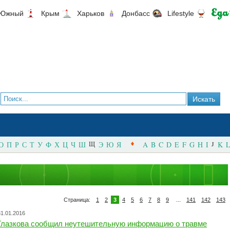
Южный
Крым
Харьков
Донбасс
Lifestyle
О
П
Р
С
Т
У
Ф
Х
Ц
Ч
Ш
Щ
Э
Ю
Я
A
B
C
D
E
F
G
H
I
J
K
L
Страница:
1
2
3
4
5
6
7
8
9
...
141
142
143
31.01.2016
Глазкова сообщил неутешительную информацию о травме