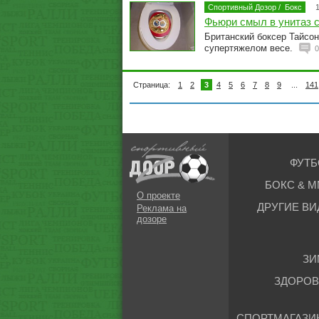
Спортивный Дозор
/
Бокс
Фьюри смыл в унитаз 
Британский боксер Тайсон
супертяжелом весе.
0
Страница:
1
2
3
4
5
6
7
8
9
...
141
ФУТБ
БОКС & М
О проекте
ДРУГИЕ ВИ
Реклама на
дозоре
ЗИ
ЗДОРОВ
СПОРТМАГАЗИ