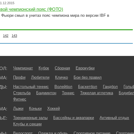
11.12.2015
свой чемпионский пояс (ФОТО)
 Фьюри смыл в унитаз пояс чемпиона мира по версии IBF в
142
143
ОЛ:
Чемпионат
Кубок
Сборная
Еврокубки
МА:
Профи
Любители
Кличко
Бои без правил
ДЫ:
Настольный теннис
Волейбол
Баскетбол
Гандбол
Голь
Стрельба
Бадминтон
Теннис
Тяжелая атлетика
Бодибил
Фитнес
МА:
Лыжи
Коньки
Хоккей
ЬЕ:
Тренажерные залы
Бассейны и аквапарки
Активный отдых
Клубы и секции
НЫ:
Велоспорт
Одежда и обувь
Спортивное питание
Спортинв