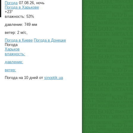
Погода
07.08.26, ночь
Погода в
Харькове
+23°
влажность:
53%
давление:
749 мм
ветер:
2 м/с,
Погода в Киеве
Погода в Донецке
Погода
Харьков
влажность:
давление:
ветер:
Погода на 10 дней от
sinoptik.ua