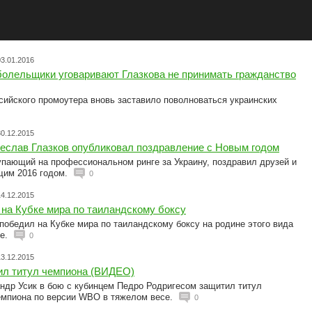
03.01.2016
болельщики уговаривают Глазкова не принимать гражданство
сийского промоутера вновь заставило поволноваться украинских
30.12.2015
чеслав Глазков опубликовал поздравление с Новым годом
упающий на профессиональном ринге за Украину, поздравил друзей и
щим 2016 годом.
0
14.12.2015
на Кубке мира по таиландскому боксу
обедил на Кубке мира по таиландскому боксу на родине этого вида
де.
0
13.12.2015
ил титул чемпиона (ВИДЕО)
андр Усик в бою с кубинцем Педро Родригесом защитил титул
емпиона по версии WBO в тяжелом весе.
0