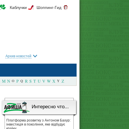
Каблучки
Шоппинг-Гид
Архив новостей
M
N
O
P
Q
R
S
T
U
V
W
X
Y
Z
Интересно что...
Платформа розвитку з Антоном Бахур:
інвестиція в покоління, яке відбудує
країну