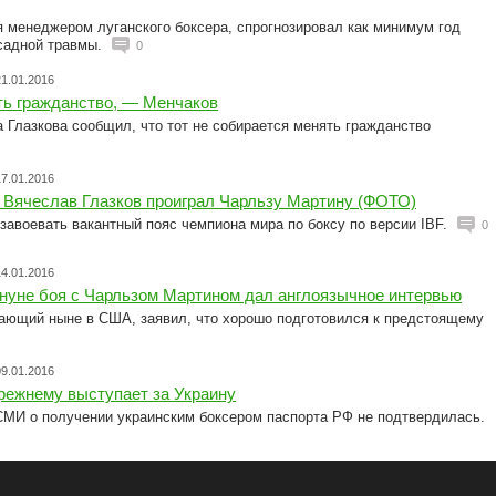
 менеджером луганского боксера, спрогнозировал как минимум год
садной травмы.
0
21.01.2016
ть гражданство, — Менчаков
 Глазкова сообщил, что тот не собирается менять гражданство
17.01.2016
 Вячеслав Глазков проиграл Чарльзу Мартину (ФОТО)
 завоевать вакантный пояс чемпиона мира по боксу по версии IBF.
0
14.01.2016
ануне боя с Чарльзом Мартином дал англоязычное интервью
вающий ныне в США, заявил, что хорошо подготовился к предстоящему
09.01.2016
режнему выступает за Украину
МИ о получении украинским боксером паспорта РФ не подтвердилась.