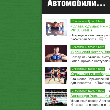
Спортивный Дозор
/
Бокс
«Слава, одумайся!» – 
РФ (СКРИН)
Очередное заявление рос
любителей бокса.
0
Спортивный Дозор
/
Бокс
Украинский боксер Вя
Боксер из Луганска, выст
болельщиков с наступаю
Спортивный Дозор
/
Бокс
Харьковчанин победил 
Станислав Пержановский п
единоборства – в Таилан
Спортивный Дозор
/
Бокс
Александр Усик защит
Украинский боксер Алекс
Интерконтинентального ч