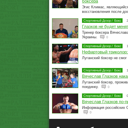
боксера
Эгис Климас, являющийся
восстановления после до
Спортивный Дозор
/
Бокс
Глазков не будет меня
Тренер боксера Вячеслава
Украины.
0
Спортивный Дозор
/
Бокс
Нефартовый триколор:
Луганский боксер не смог
Спортивный Дозор
/
Бокс
Вячеслав Глазков нак
Луганский боксер, прожи
поединку.
0
Спортивный Дозор
/
Бокс
Вячеслав Глазков по-п
Информация российских С
0