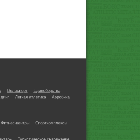
ф
Велоспорт
Единоборства
динг
Легкая атлетика
Аэробика
Фитнес-центры
Спорткомплексы
ентарь
Туристическое снаряжение