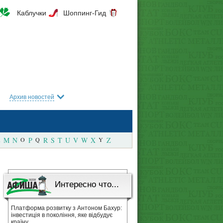
Каблучки
Шоппинг-Гид
Архив новостей
M
N
O
P
Q
R
S
T
U
V
W
X
Y
Z
Интересно что...
Платформа розвитку з Антоном Бахур:
інвестиція в покоління, яке відбудує
країну