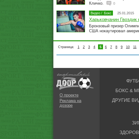
Кличко.
0
Видео
/
Бокс
25.01.2015
Харьковчанин Гвоздик
Бронзовый призер Олимпи
США нокаутировал амери
Страница:
1
2
3
4
5
6
7
8
9
10
11
ФУТБ
БОКС & М
О проекте
ДРУГИЕ ВИ
Реклама на
дозоре
ЗИ
ЗДОРОВ