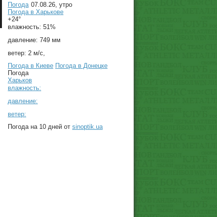
Погода
07.08.26, утро
Погода в
Харькове
+24°
влажность:
51%
давление:
749 мм
ветер:
2 м/с,
Погода в Киеве
Погода в Донецке
Погода
Харьков
влажность:
давление:
ветер:
Погода на 10 дней от
sinoptik.ua