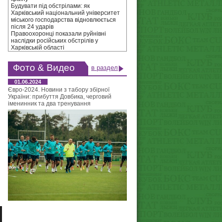
Будувати під обстрілами: як
Харківський національний університет
міського господарства відновлюється
після 24 ударів
Правоохоронці показали руйнівні
наслідки російських обстрілів у
Харківській області
Фото & Видео
в раздел
01.06.2024
Євро-2024. Новини з табору збірної
України: прибуття Довбика, черговий
іменинник та два тренування