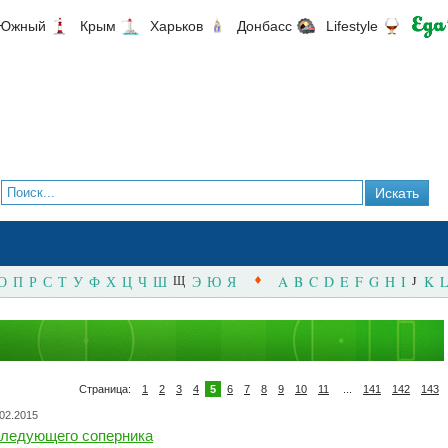
Южный
Крым
Харьков
Донбасс
Lifestyle
О
П
Р
С
Т
У
Ф
Х
Ц
Ч
Ш
Щ
Э
Ю
Я
A
B
C
D
E
F
G
H
I
J
K
L
Страница:
1
2
3
4
5
6
7
8
9
10
11
...
141
142
143
.02.2015
следующего соперника