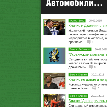
Фото
/
Бокс
05.02.2015
Кличко и Дженнингс вп
Украинский чемпион Влади
первую пресс-конференци
мероприятие в костюме, а
проблема".
0
Бокс
/
Любители
30.01.201
"Украинские атаманы" 
Сегодня в китайском гор
нового сезона Всемирной 
драконами».
0
Бокс
/
Кличко
30.01.2015
Кличко не давал и не д
Команда украинского чем
Шеннон Бриггс
0
Бокс
/
Кличко
29.01.2015
Бриггс: "Договорились 
Скандальный американски