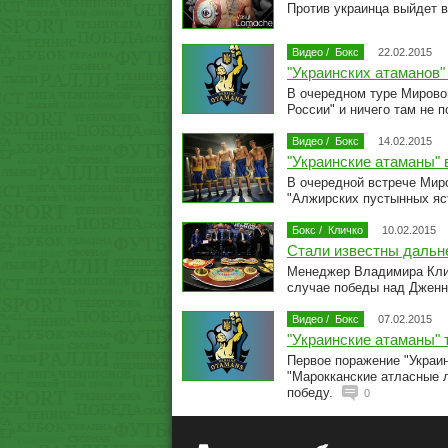
Против украинца выйдет 
Видео
/
Бокс
22.02.2015
"Украинских атаманов"
В очередном туре Мировой
России" и ничего там не 
Видео
/
Бокс
14.02.2015
"Украинские атаманы"
В очередной встрече Мир
"Алжирских пустынных яст
Бокс
/
Кличко
10.02.2015
Стали известны дальн
Менеджер Владимира Клич
случае победы над Джен
Видео
/
Бокс
07.02.2015
"Украинские атаманы"
Первое поражение "Украи
"Марокканские атласные л
победу.
0