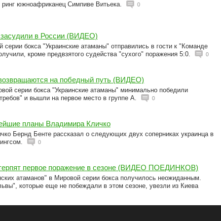
в ринг южноафриканец Симпиве Витьека.
0
 засудили в России (ВИДЕО)
 серии бокса "Украинские атаманы" отправились в гости к "Команде
получили, кроме предвзятого судейства "сухого" поражения 5:0.
0
 возвращаются на победный путь (ВИДЕО)
овой серии бокса "Украинские атаманы" минимально победили
ребов" и вышли на первое место в группе А.
0
ейшие планы Владимира Кличко
ко Бернд Бенте рассказал о следующих двух соперниках украинца в
нингсом.
0
 терпят первое поражение в сезоне (ВИДЕО ПОЕДИНКОВ)
нских атаманов" в Мировой серии бокса получилось неожиданным.
ьвы", которые еще не побеждали в этом сезоне, увезли из Киева