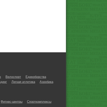
ф
Велоспорт
Единоборства
динг
Легкая атлетика
Аэробика
Фитнес-центры
Спорткомплексы