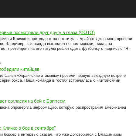
ервые посмотрели друг другу в глаза (ФОТО)
мир и Кличко и претендент на его титулы Брайант Дженнингс провели
ю. Владимир, как всегда выглядел по-чемпионски, придя на
 вот претендент на его титулы решил одеть футболку с надписью "Я -
5
победили китайцев
оде Санья «Украинские атаманы» провели первую выездную встречe
серии бокса. Наша команда в гостях встречалась с «Китайскими
аст согласия на бой с Бриггсом
пиона опровергла информацию, которую распространил американец
с Кличко о бое в сентябре"
й боксер в интервью сказал, что уже договорился с Владимиром