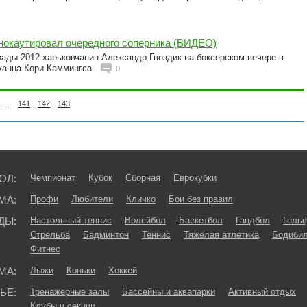
 нокаутировал очередного соперника (ВИДЕО)
ады-2012 харьковчанин Александр Гвоздик на боксерском вечере в
канца Кори Каммингса.
0
...
141
142
143
ОЛ:
Чемпионат
Кубок
Сборная
Еврокубки
МА:
Профи
Любители
Кличко
Бои без правил
ДЫ:
Настольный теннис
Волейбол
Баскетбол
Гандбол
Голь
Стрельба
Бадминтон
Теннис
Тяжелая атлетика
Бодибил
Фитнес
МА:
Лыжи
Коньки
Хоккей
ЬЕ:
Тренажерные залы
Бассейны и аквапарки
Активный отдых
Клубы и секции