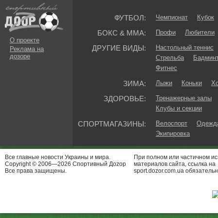
ФУТБОЛ:
Чемпионат
Кубок
БОКС & ММА:
Профи
Любители
О проекте
ДРУГИЕ ВИДЫ:
Настольный теннис
Реклама на
дозоре
Стрельба
Бадмин
Фитнес
ЗИМА:
Лыжи
Коньки
Хо
ЗДОРОВЬЕ:
Тренажерные залы
Клубы и секции
СПОРТМАГАЗИНЫ:
Велоспорт
Одежда
Экипировка
Все главные новости Украины и мира.
При полном или частичном и
Copyright © 2006—2026 Спортивный Доzор
материалов сайта, ссылка на
Все права защищены.
sport.dozor.com.ua обязательн