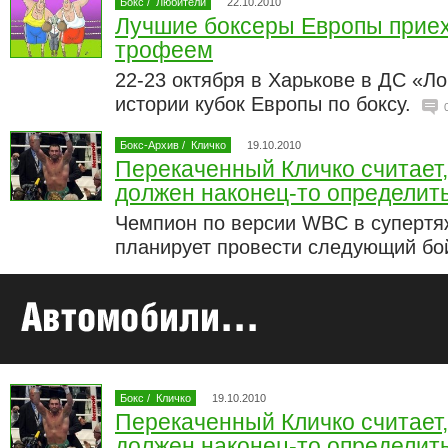
Бокс
/
Любители
22.10.2010
Лучшие боксеры Европы приех
трофеем
22-23 октября в Харькове в ДС «Л
истории кубок Европы по боксу.
Бокс-Архив
/
Кличко
19.10.2010
Перекаченный Кличко считает,
должен наконец-то определит
Чемпион по версии WBC в супертя
планирует провести следующий бой
Бокс
/
Кличко
19.10.2010
Перекаченный Кличко считает,
должен наконец-то определит