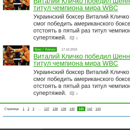
Виталий Кличко победил Шенно
титул чемпиона мира WBC
Украинский боксер Виталий Кличко
смог победить американского бокс
отстоять в пятый раз титул чемпи
супертяжей.
0
Бокс
/
Кличко
17.10.2010
Виталий Кличко победил Шенно
титул чемпиона мира WBC
Украинский боксер Виталий Кличко
смог победить американского бокс
отстоять в пятый раз титул чемпи
супертяжей.
0
Страница:
1
2
3
...
137
138
139
140
141
142
143