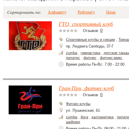
Алфавиту
Рейтингу
Цене
Сортировать по:
ГТО, спортивный клуб
0
Отзывов:
Спортивные клубы и секции
,
Трена
пр. Людвига Свободы, 37-Г
zumba
,
гимнастика
,
детские танцы
пилатес
,
фитнес
,
фитнес-микс
Время работы Пн-Вс: 7:00 - 22:00
Гран-При, фитнес-клуб
0
Отзывов:
Фитнес-клубы
ул. Пушкинская, 61
zumba
,
йога
,
калланетика
,
пилате
шейпинг
Время работы Пн-Пт: 09:00 - 21:00; С