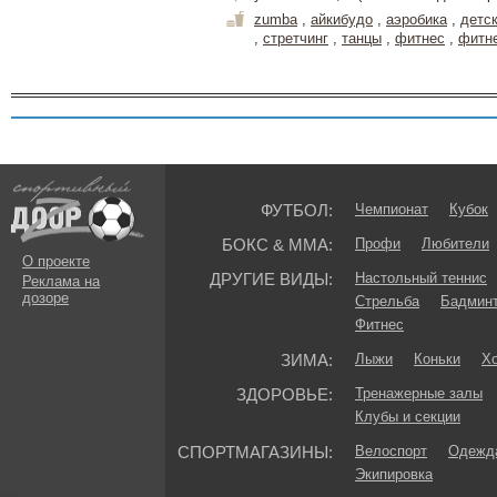
zumba
,
айкибудо
,
аэробика
,
детс
,
стретчинг
,
танцы
,
фитнес
,
фитн
ФУТБОЛ:
Чемпионат
Кубок
БОКС & ММА:
Профи
Любители
О проекте
ДРУГИЕ ВИДЫ:
Настольный теннис
Реклама на
дозоре
Стрельба
Бадмин
Фитнес
ЗИМА:
Лыжи
Коньки
Хо
ЗДОРОВЬЕ:
Тренажерные залы
Клубы и секции
СПОРТМАГАЗИНЫ:
Велоспорт
Одежда
Экипировка