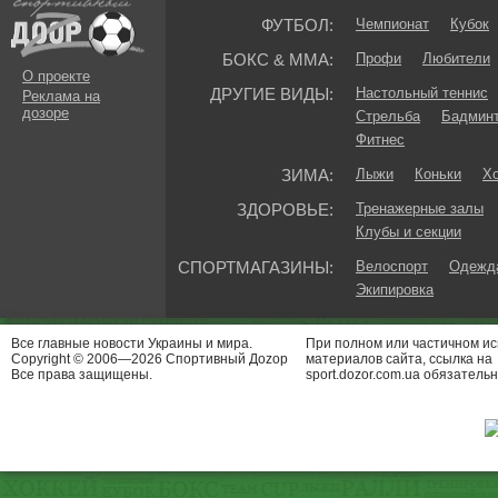
ФУТБОЛ:
Чемпионат
Кубок
БОКС & ММА:
Профи
Любители
О проекте
ДРУГИЕ ВИДЫ:
Настольный теннис
Реклама на
дозоре
Стрельба
Бадмин
Фитнес
ЗИМА:
Лыжи
Коньки
Хо
ЗДОРОВЬЕ:
Тренажерные залы
Клубы и секции
СПОРТМАГАЗИНЫ:
Велоспорт
Одежда
Экипировка
Все главные новости Украины и мира.
При полном или частичном и
Copyright © 2006—2026 Спортивный Доzор
материалов сайта, ссылка на
Все права защищены.
sport.dozor.com.ua обязательн