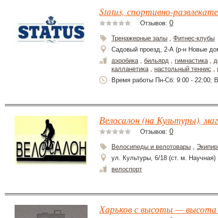
Status, спортивно-развлекат
0
Отзывов:
Тренажерные залы
,
Фитнес-клубы
Садовый проезд, 2-А (р-н Новые до
аэробика
,
бильярд
,
гимнастика
,
д
калланетика
,
настольный теннис
,
Время работы Пн-Сб: 9:00 - 22:00; В
Велосалон (на Культуры), ма
0
Отзывов:
Велосипеды и велотовары
,
Экипир
ул. Культуры, 6/18 (ст. м. Научная)
велоспорт
Харьков с высоты — высота