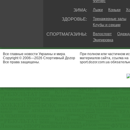
Фитнес
ЗИМА:
Лыжи
Коньки
Хо
ЗДОРОВЬЕ:
Тренажерные залы
Клубы и секции
СПОРТМАГАЗИНЫ:
Велоспорт
Одежда
Экипировка
Все главные новости Украины и мира.
При полном или частичном и
Copyright © 2006—2026 Спортивный Доzор
материалов сайта, ссылка на
Все права защищены.
sport.dozor.com.ua обязательн