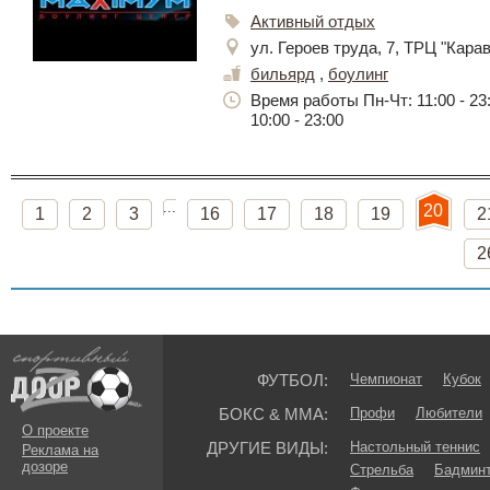
Активный отдых
ул. Героев труда, 7, ТРЦ "Карав
бильярд
,
боулинг
Время работы Пн-Чт: 11:00 - 23:0
10:00 - 23:00
...
20
1
2
3
16
17
18
19
2
2
ФУТБОЛ:
Чемпионат
Кубок
БОКС & ММА:
Профи
Любители
О проекте
ДРУГИЕ ВИДЫ:
Настольный теннис
Реклама на
дозоре
Стрельба
Бадмин