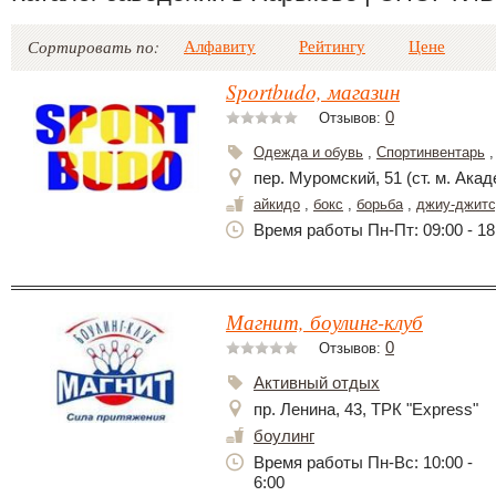
Алфавиту
Рейтингу
Цене
Сортировать по:
Sportbudo, магазин
0
Отзывов:
Одежда и обувь
,
Спортинвентарь
пер. Муромский, 51 (ст. м. Ака
айкидо
,
бокс
,
борьба
,
джиу-джитс
Время работы Пн-Пт: 09:00 - 18
Магнит, боулинг-клуб
0
Отзывов:
Активный отдых
пр. Ленина, 43, ТРК "Express"
боулинг
Время работы Пн-Вс: 10:00 -
6:00