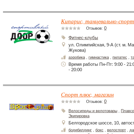
Кипарис, танцевально-спорт
0
Отзывов:
Фитнес-клубы
ул. Олимпийская, 9-А (ст. м. 
Жукова)
аэробика
,
гимнастика
,
пилатес
,
т
Время работы Пн-Пт: 9:00 - 21:0
- 20:00
Спорт плюс, магазин
0
Отзывов:
Велосипеды и велотовары
,
Плавср
Экипировка
Белгородское шоссе, 10, автос
бодибилдинг
,
бокс
,
велоспорт
,
да