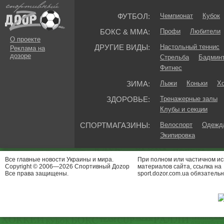
ФУТБОЛ:
Чемпионат
Кубок
БОКС & ММА:
Профи
Любители
О проекте
ДРУГИЕ ВИДЫ:
Настольный теннис
Реклама на
дозоре
Стрельба
Бадмин
Фитнес
ЗИМА:
Лыжи
Коньки
Хо
ЗДОРОВЬЕ:
Тренажерные залы
Клубы и секции
СПОРТМАГАЗИНЫ:
Велоспорт
Одежда
Экипировка
Все главные новости Украины и мира.
При полном или частичном и
Copyright © 2006—2026 Спортивный Доzор
материалов сайта, ссылка на
Все права защищены.
sport.dozor.com.ua обязательн