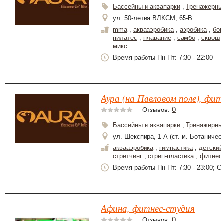
Бассейны и аквапарки
,
Тренажерн
ул. 50-летия ВЛКСМ, 65-В
mma
,
аквааэробика
,
аэробика
,
бо
пилатес
,
плавание
,
самбо
,
сквош
микс
Время работы Пн-Пт: 7:30 - 22:00
Аура (на Павловом поле), фи
0
Отзывов:
Бассейны и аквапарки
,
Тренажерн
ул. Шекспира, 1-А (ст. м. Ботаниче
аквааэробика
,
гимнастика
,
детски
стретчинг
,
стрип-пластика
,
фитне
Время работы Пн-Пт: 7:30 - 23:00; Сб
Афина, фитнес-студия
0
Отзывов: