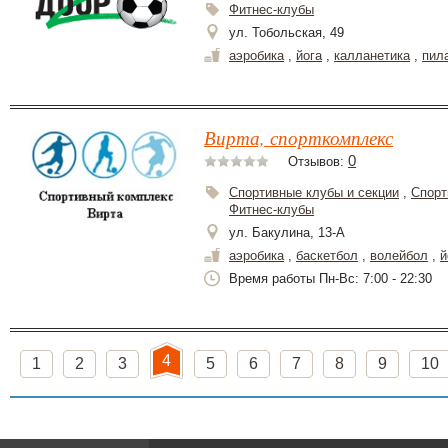
Фитнес-клубы
ул. Тобольская, 49
аэробика
,
йога
,
калланетика
,
пил
Вирта, спорткомплекс
0
Отзывов:
Спортивные клубы и секции
,
Спорт
Фитнес-клубы
ул. Бакулина, 13-А
аэробика
,
баскетбол
,
волейбол
,
й
Время работы Пн-Вс: 7:00 - 22:30
4
1
2
3
5
6
7
8
9
10