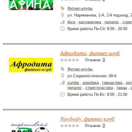
Фитнес-клубы
ул. Нариманова, 1-А, 2-й подъезд, 
йога
,
калланетика
,
пилатес
,
стри
Время работы Пн-Сб: 8:00 - 20:00
Афродита, фитнес-клуб
0
Отзывов:
Фитнес-клубы
ул.Социалистическая, 68-А
zumba
,
аэробика
,
гимнастика
,
дет
пилатес
,
стрип-пластика
,
танцы
,
Время работы Пн-Вс: 9:00 - 21:00
Newbody, фитнес-клуб
0
Отзывов: