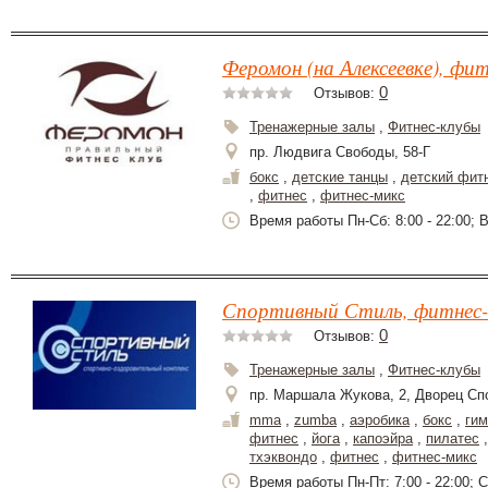
Феромон (на Алексеевке), фит
0
Отзывов:
Тренажерные залы
,
Фитнес-клубы
пр. Людвига Свободы, 58-Г
бокс
,
детские танцы
,
детский фит
,
фитнес
,
фитнес-микс
Время работы Пн-Сб: 8:00 - 22:00; В
Спортивный Стиль, фитнес-
0
Отзывов:
Тренажерные залы
,
Фитнес-клубы
пр. Маршала Жукова, 2, Дворец Сп
mma
,
zumba
,
аэробика
,
бокс
,
гим
фитнес
,
йога
,
капоэйра
,
пилатес
тхэквондо
,
фитнес
,
фитнес-микс
Время работы Пн-Пт: 7:00 - 22:00; Сб