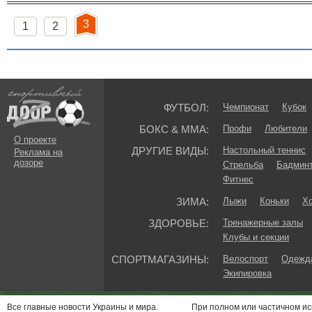
3
1
2
ФУТБОЛ:
Чемпионат
Кубок
БОКС & ММА:
Профи
Любители
О проекте
ДРУГИЕ ВИДЫ:
Настольный теннис
Реклама на
дозоре
Стрельба
Бадмин
Фитнес
ЗИМА:
Лыжи
Коньки
Хо
ЗДОРОВЬЕ:
Тренажерные залы
Клубы и секции
СПОРТМАГАЗИНЫ:
Велоспорт
Одежда
Экипировка
Все главные новости Украины и мира.
При полном или частичном и