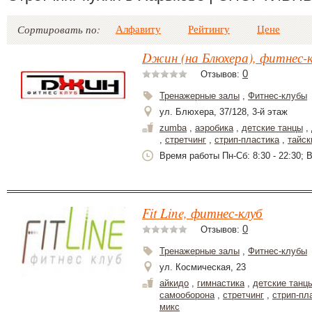
Алфавиту
Рейтингу
Цене
Сортировать по:
Dжин (на Блюхера), фитнес-
0
Отзывов:
Тренажерные залы
,
Фитнес-клубы
ул. Блюхера, 37/128, 3-й этаж
zumba
,
аэробика
,
детские танцы
,
,
стретчинг
,
стрип-пластика
,
тайск
Время работы Пн-Сб: 8:30 - 22:30; Вс
Fit Line, фитнес-клуб
0
Отзывов:
Тренажерные залы
,
Фитнес-клубы
ул. Космическая, 23
айкидо
,
гимнастика
,
детские танц
самооборона
,
стретчинг
,
стрип-пл
микс