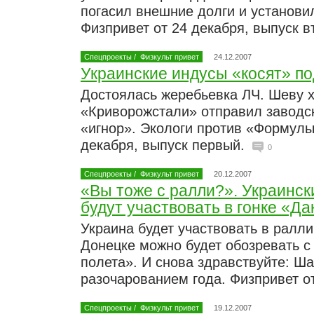
погасил внешние долги и установи
Физпривет от 24 декабря, выпуск 
Спецпроекты
/
Физкульт привет
24.12.2007
Украинские индусы «косят» п
Достоялась жеребьевка ЛЧ. Шеву х
«Криворожстали» отправил заводс
«игнор». Экологи против «Формулы
декабря, выпуск первый.
0
Спецпроекты
/
Физкульт привет
20.12.2007
«Вы тоже с ралли?». Украинск
будут участвовать в гонке «Да
Украина будет участвовать в ралли
Донецке можно будет обозревать с
полета». И снова здравствуйте: Ш
разочарованием года. Физпривет о
Спецпроекты
/
Физкульт привет
19.12.2007