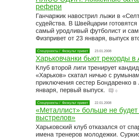
рефери
Ганчаржик навострил лыжи в «Сел
судейства. В Швейцарии готовятся
самый уродливый футболист и сам
Физпривет от 23 января, выпуск в
Спецпроекты
/
Физкульт привет
23.01.2008
Харьковчанки бьют рекорды в
Клуб второй лиги тренирует кандид
«Харьков» скатал ничью с румына
приключения сестер Бондаренко в 
января, первый выпуск.
0
Спецпроекты
/
Физкульт привет
22.01.2008
«Металлист» больше не будет
выстрелов»
Харьковский клуб отказался от сп
имена тренеров молодежки. Сурки