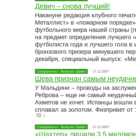
Девич – снова лучший!
Накануне редакция клубного печат
Металлист» в «пожарном порядке»
футбольного мира нашей страны (п
на предмет определения лучшего 
футболиста года и лучшего гола в 
бронзового призера минувшего пер
декабря, специальный выпуск: «Ме
Спецпроекты
/
Физкульт привет
17.12.2007
Шева признан самым неудачн
У Мальдини – проводы на заслуже
Реброва – еще не самый неудачный
Ахметов не хочет. Испанцы вошли 
сплавал за золотом. Физпривет от 
0
Спецпроекты
/
Физкульт привет
17.12.2007
«Шахтер» лишили 3,5 миллио