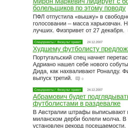
Мирон Маркевич лидирует с 
болельщиков по этому поводу
ПФЛ отпустила «вышку» в свободно
голосовании – масса харьковчан. 
лучших. Физпривет от 27 декабря.
Спецпроекты
/
Физкульт привет
24.12.2007
Худшему футболисту предлож
Португальский спец начнет перетас
Адриано нашел себе нового собуты
Дида, как нахваливают Роналду. Фи
выпуск третий.
0
Спецпроекты
/
Физкульт привет
24.12.2007
Абрамович будет подглядыват
футболистами в раздевалке
В Австралии штрафы выписывают п
миланском дерби болели молча. В
установлен рекорд посещаемости. 