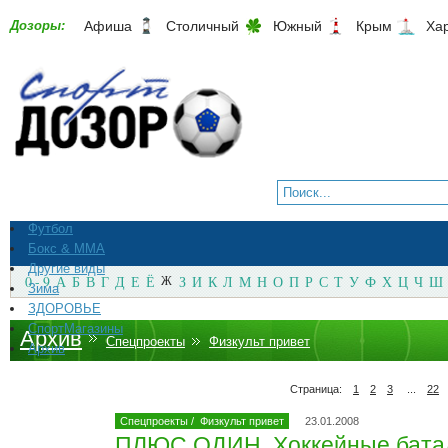
Дозоры:
Афиша
Столичный
Южный
Крым
Ха
Футбол
Бокс & ММА
Другие виды
0 - 9
А
Б
В
Г
Д
Е
Ё
Ж
З
И
К
Л
М
Н
О
П
Р
С
Т
У
Ф
Х
Ц
Ч
Ш
Зима
ЗДОРОВЬЕ
СпортМагазины
Архив
Спецпроекты
Физкульт привет
Архив
Страница:
1
2
3
...
22
Спецпроекты
/
Физкульт привет
23.01.2008
ПЛЮС ОДИН. Хоккейные батал