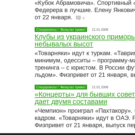
«Кубок Абрамовича». Спортивный 
Федерера в лучшие. Елену Янкови
от 22 января.
0
Спецпроекты
/
Физкульт привет
21.01.2008
Клубы из украинского приморь
небывалых высот
«Товарняки» идут к туркам. «Тавр
минимум, одесситы – программу-м
тренинга – с юристом. В России ф
льдом». Физпривет от 21 января, 
Спецпроекты
/
Физкульт привет
21.01.2008
«Концерты» для бывших совет
дает двумя составами
«Чемпион» проиграл «Пахтакору».
кадром. «Товарняки» идут в ОАЭ. F
Физпривет от 21 января, выпуск п