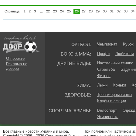
Страница:
1
2
3
...
22
23
24
25
26
27
28
29
30
31
32
33
34
ФУТБОЛ:
Чемпионат
Кубок
БОКС & ММА:
Профи
Любители
О проекте
ДРУГИЕ ВИДЫ:
Настольный теннис
Реклама на
дозоре
Стрельба
Бадмин
Фитнес
ЗИМА:
Лыжи
Коньки
Хо
ЗДОРОВЬЕ:
Тренажерные залы
Клубы и секции
СПОРТМАГАЗИНЫ:
Велоспорт
Одежда
Экипировка
Все главные новости Украины и мира.
При полном или частичном и
Copyright © 2006—2026 Спортивный Доzор
материалов сайта, ссылка на