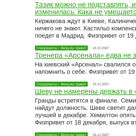
Тазик можно не подставлять, 
изменилась: Кака не умещаетс
Кержакова ждут в Киеве, Калиничен
ничего не знают. Кастильо компенс
поедет в Мадрид. Физпривет от 19
Спецпроекты
/
Физкульт привет
19.12.2007
Тренера «Арсенала» едва не 
На киевский «Арсенал» свалился о
напомнить о себе. Физпривет от 19
Спецпроекты
/
Физкульт привет
18.12.2007
Шеву не намерены держать в 
Гранды встретятся в финале. Семи
найдут должность. Шеве светит да
лучшей в декабре. Хемилтон опять
Физпривет от 18 декабря, выпуск в
Спецпроекты
/
Физкульт привет
18.12.2007