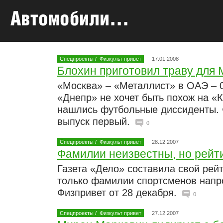
Спецпроекты
/
Физкульт привет
17.01.2008
Блохин приготовил траву для
«Москва» – «Металлист» в ОАЭ – 0
«Днепр» не хочет быть похож на «
нашлись футбольные диссиденты. Ф
выпуск первый.
0
Спецпроекты
/
Физкульт привет
28.12.2007
Фамилии неизвестны, но рейти
Газета «Дело» составила свой рей
только фамилии спортсменов напро
Физпривет от 28 декабря.
0
Спецпроекты
/
Физкульт привет
27.12.2007