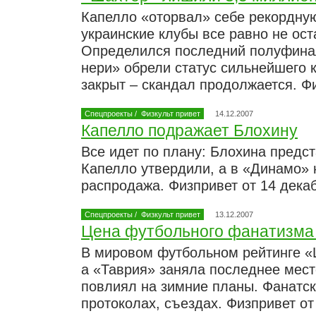
Капелло «оторвал» себе рекордную
украинские клубы все равно не ост
Определился последний полуфинал
нери» обрели статус сильнейшего 
закрыт – скандал продолжается. Ф
Спецпроекты
/
Физкульт привет
14.12.2007
Капелло подражает Блохину
Все идет по плану: Блохина предс
Капелло утвердили, а в «Динамо»
распродажа. Физпривет от 14 дека
Спецпроекты
/
Физкульт привет
13.12.2007
Цена футбольного фанатизма 
В мировом футбольном рейтинге «
а «Таврия» заняла последнее мест
повлиял на зимние планы. Фанатск
протоколах, съездах. Физпривет от