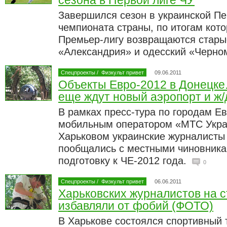
сезона в Первой лиге ЧУ
Завершился сезон в украинской Пе
чемпионата страны, по итогам кото
Премьер-лигу возвращаются стары
«Александрия» и одесский «Черно
Спецпроекты
/
Физкульт привет
09.06.2011
Объекты Евро-2012 в Донецке.
еще ждут новый аэропорт и ж/
В рамках пресс-тура по городам Е
мобильным оператором «МТС Украи
Харьковом украинские журналисты 
пообщались с местными чиновника
подготовку к ЧЕ-2012 года.
0
Спецпроекты
/
Физкульт привет
06.06.2011
Харьковских журналистов на 
избавляли от фобий (ФОТО)
В Харькове состоялся спортивный 