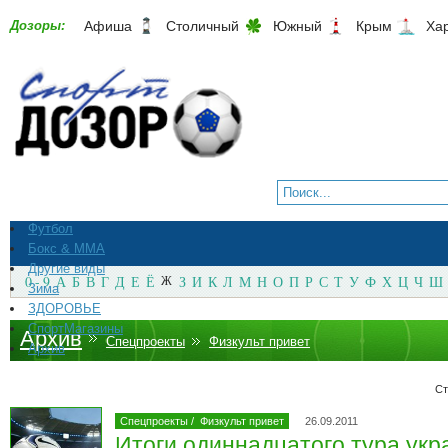
Дозоры:
Афиша
Столичный
Южный
Крым
Ха
Футбол
Бокс & ММА
Другие виды
0 - 9
А
Б
В
Г
Д
Е
Ё
Ж
З
И
К
Л
М
Н
О
П
Р
С
Т
У
Ф
Х
Ц
Ч
Ш
Зима
ЗДОРОВЬЕ
СпортМагазины
Архив
Спецпроекты
Физкульт привет
Архив
Ст
Спецпроекты
/
Физкульт привет
26.09.2011
Итоги одиннадцатого тура укр