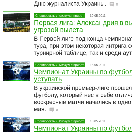
Дню журналиста Украины.
0
Спецпроекты
/
Физкульт привет
30.05.2011
Первая лига: Александрия в вы
угрозой вылета
В Первой лиге под конца чемпиона
тура, при этом некоторая интрига с
турнирной таблице, так и среди ау
Спецпроекты
/
Физкульт привет
16.05.2011
Чемпионат Украины по футбол
уступать
В украинской премьер-лиге прошел
футболу, который нес в себе отлич
воскресные матчи начались в одно
мая.
0
Спецпроекты
/
Физкульт привет
10.05.2011
Чемпионат Украины по футбол