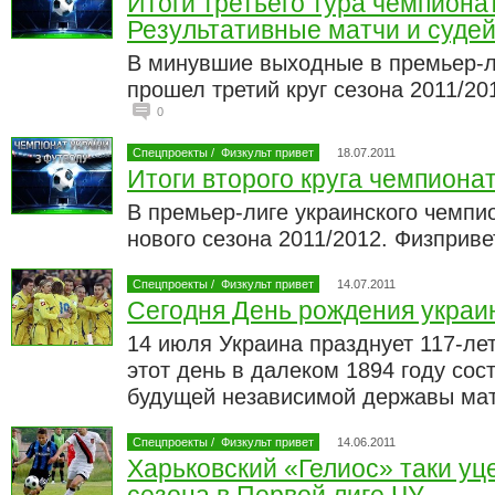
Итоги третьего тура чемпиона
Результативные матчи и суде
В минувшие выходные в премьер-л
прошел третий круг сезона 2011/20
0
Спецпроекты
/
Физкульт привет
18.07.2011
Итоги второго круга чемпиона
В премьер-лиге украинского чемпи
нового сезона 2011/2012. Физприв
Спецпроекты
/
Физкульт привет
14.07.2011
Сегодня День рождения украи
14 июля Украина празднует 117-лет
этот день в далеком 1894 году сос
будущей независимой державы ма
Спецпроекты
/
Физкульт привет
14.06.2011
Харьковский «Гелиос» таки уц