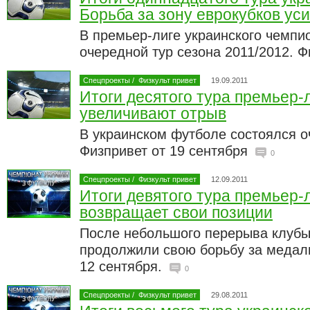
Борьба за зону еврокубков ус
В премьер-лиге украинского чемпи
очередной тур сезона 2011/2012. Ф
Спецпроекты
/
Физкульт привет
19.09.2011
Итоги десятого тура премьер-
увеличивают отрыв
В украинском футболе состоялся о
Физпривет от 19 сентября
0
Спецпроекты
/
Физкульт привет
12.09.2011
Итоги девятого тура премьер-
возвращает свои позиции
После небольшого перерыва клубы
продолжили свою борьбу за медали
12 сентября.
0
Спецпроекты
/
Физкульт привет
29.08.2011