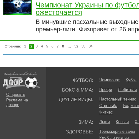
Чемпионат Украины по футбол
ожесточается
В минувшие пасхальные выходные 
премьер-лиги. Физпривет от 26 ап
Страница:
1
2
3
4
5
6
7
8
...
32
33
34
ФУТБОЛ:
Чемпионат
Кубок
БОКС & ММА:
Профи
Любители
О проекте
ДРУГИЕ ВИДЫ:
Настольный теннис
Реклама на
дозоре
Стрельба
Бадмин
Фитнес
ЗИМА:
Лыжи
Коньки
Хо
ЗДОРОВЬЕ:
Тренажерные залы
Клубы и секции