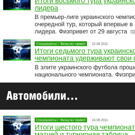
Итоги восьмого тура украинск
лидера
В премьер-лиге украинского чемпи
очередной тур, который впервые 
лидера. Физпривет от 29 августа
Спецпроекты
/
Физкульт привет
22.08.2011
Итоги седьмого тура украинск
чемпионата удерживают свои 
В элите украинского футбола прош
национального чемпионата. Физпри
Спецпроекты
/
Физкульт привет
16.08.2011
Итоги шестого тура чемпионат
матчей и турнирная таблица