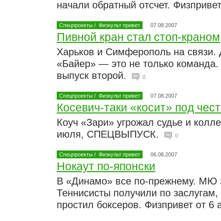
начали обратный отсчет. Физпривет
Спецпроекты
/
Физкульт привет
07.08.2007
Пивной кран стал стоп-краном
Харьков и Симферополь на связи. 
«Байер» — это не только команда. 
выпуск второй.
0
Спецпроекты
/
Физкульт привет
07.08.2007
Косевич-таки «косит» под чест
Коуч «Зари» угрожал судье и колле
июля, СПЕЦВЫПУСК.
0
Спецпроекты
/
Физкульт привет
06.08.2007
Нокаут по-японски
В «Динамо» все по-прежнему. МЮ 
Теннисисты получили по заслугам,
простил боксеров. Физпривет от 6 