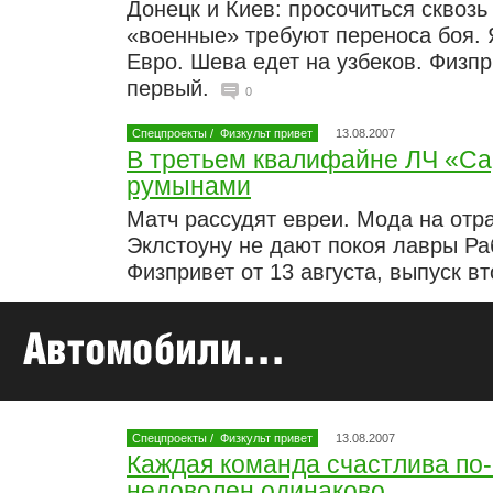
Донецк и Киев: просочиться сквоз
«военные» требуют переноса боя. 
Евро. Шева едет на узбеков. Физпр
первый.
0
Спецпроекты
/
Физкульт привет
13.08.2007
В третьем квалифайне ЛЧ «Са
румынами
Матч рассудят евреи. Мода на отр
Эклстоуну не дают покоя лавры Р
Физпривет от 13 августа, выпуск в
Спецпроекты
/
Физкульт привет
13.08.2007
Каждая команда счастлива по
недоволен одинаково