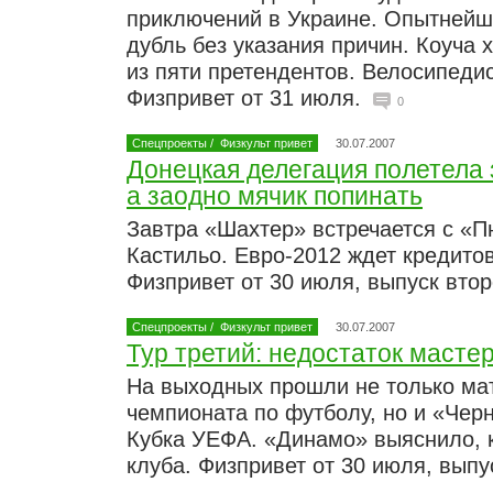
приключений в Украине. Опытнейш
дубль без указания причин. Коуча 
из пяти претендентов. Велосипеди
Физпривет от 31 июля.
0
Спецпроекты
/
Физкульт привет
30.07.2007
Донецкая делегация полетела 
а заодно мячик попинать
Завтра «Шахтер» встречается с «П
Кастильо. Евро-2012 ждет кредитов
Физпривет от 30 июля, выпуск вто
Спецпроекты
/
Физкульт привет
30.07.2007
Тур третий: недостаток масте
На выходных прошли не только ма
чемпионата по футболу, но и «Че
Кубка УЕФА. «Динамо» выяснило, к
клуба. Физпривет от 30 июля, вып