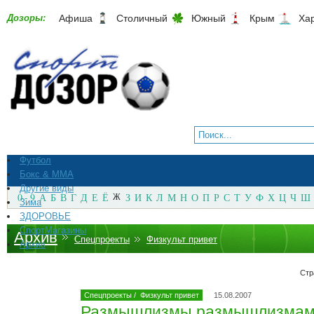
Дозоры:
Афиша
Столичный
Южный
Крым
Ха
Футбол
Бокс & ММА
Другие виды
0 - 9
А
Б
В
Г
Д
Е
Ё
Ж
З
И
К
Л
М
Н
О
П
Р
С
Т
У
Ф
Х
Ц
Ч
Ш
Зима
ЗДОРОВЬЕ
СпортМагазины
Архив
Спецпроекты
Физкульт привет
Архив
Стр
Спецпроекты
/
Физкульт привет
15.08.2007
Размышлизмы размышлизмам