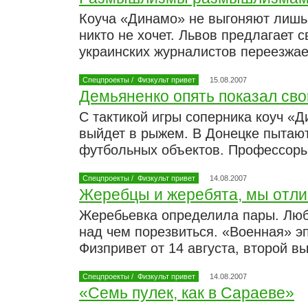
Коуча «Динамо» не выгоняют лишь 
никто не хочет. Львов предлагает 
украинских журналистов переезжае
Спецпроекты
/
Физкульт привет
15.08.2007
Демьяненко опять показал св
С тактикой игры соперника коуч «
выйдет в рыжем. В Донецке пытают
футбольных объектов. Профессоры
Спецпроекты
/
Физкульт привет
14.08.2007
Жеребцы и жеребята, мы отли
Жеребьевка определила пары. Люб
над чем порезвиться. «Военная» э
Физпривет от 14 августа, второй в
Спецпроекты
/
Физкульт привет
14.08.2007
«Семь пулек, как в Сараеве»