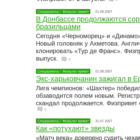
Спецпроекты
/
Физкульт привет
01.08.2007
В Донбассе продолжаются сор
бразильцами
Сегодня «Черноморец» и «Динамо»
Новый головняк у Ахметова. Англи
клонировать «Тур де Франс». Физпр
выпуск.
0
Спецпроекты
/
Физкульт привет
01.08.2007
Экс-харьковчанин зажигал в Е
Лига чемпионов: «Шахтер» победил
обзаводится полем новым. Регист
скандал продолжается. Физпривет о
0
Спецпроекты
/
Физкульт привет
31.07.2007
Как «потухают» звезды
«Матч века» доверено судить чеха