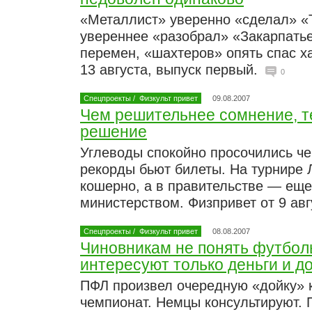
«Металлист» уверенно «сделал» «
увереннее «разобрал» «Закарпать
перемен, «шахтеров» опять спас х
13 августа, выпуск первый.
0
Спецпроекты
/
Физкульт привет
09.08.2007
Чем решительнее сомнение, т
решение
Углеводы спокойно просочились че
рекорды бьют билеты. На турнире 
кошерно, а в правительстве — еще
министерством. Физпривет от 9 авг
Спецпроекты
/
Физкульт привет
08.08.2007
Чиновникам не понять футбол
интересуют только деньги и д
ПФЛ произвел очередную «дойку» к
чемпионат. Немцы консультируют. 