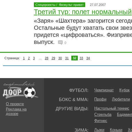
Спецпроекты
/
Физкульт привет
27.07.2007
Третий тур: полет нормальный
«Заря» «Шахтера» загорится сегодн
Остальные будут хватать свои зве
придется «цифроваться». Физприве
выпуск.
0
Страница:
1
2
3
...
28
29
30
31
32
33
34
ФУТБОЛ:
Чемпионат
Кубок
БОКС & ММА:
Профи
Любители
О проекте
ДРУГИЕ ВИДЫ:
Настольный теннис
Реклама на
дозоре
Стрельба
Бадмин
Фитнес
ЗИМА:
Лыжи
Коньки
Хо