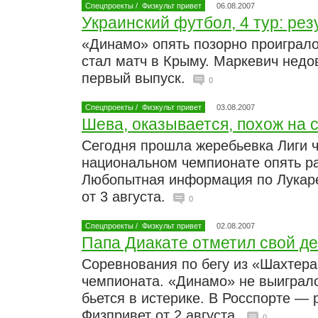
Спецпроекты
/
Физкульт привет
06.08.2007
Украинский футбол, 4 тур: ре
«Динамо» опять позорно проиграл
стал матч в Крыму. Маркевич недо
первый выпуск.
0
Спецпроекты
/
Физкульт привет
03.08.2007
Шева, оказывается, похож на 
Сегодня прошла жеребьевка Лиги 
национальном чемпионате опять ра
Любопытная информация по Лукаре
от 3 августа.
0
Спецпроекты
/
Физкульт привет
02.08.2007
Папа Диакате отметил свой д
Соревнования по бегу из «Шахтера
чемпионата. «Динамо» не выиграл
бьется в истерике. В Росспорте — 
Физпривет от 2 августа.
0