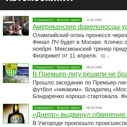
Спецпроекты
/
Физкульт привет
11.04.2008
Американские факелоносцы у
Олимпийский огонь пронесся через
Финал ЛЧ будет в Москве. Кличко 
ноября. Мексиканский тренер прид
Физпривет от 11 апреля.
0
Спецпроекты
/
Физкульт привет
09.04.2008
В Премьер-лигу решили не бр
Прошло заседание по Премьер-лиге
футбол «никаким». Владелец «Моск
Бондаренко хорошо стартовала. Фи
Спецпроекты
/
Физкульт привет
08.04.2008
«Днепр» выдвинул обвинения 
В Ужгороде произошло происшеств