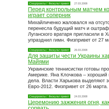
Спецпроекты
/
Физкульт привет
27.03.2008
Перед контрольным матчем коу
играет соперник
Михайличенко жаловался на отсут
перенесла будущий матч и оштраф
Луганского вратаря пригласили в Х
упразднил гимн. Физпривет от 27 
Спецпроекты
/
Физкульт привет
26.03.2008
Для защиты чести Украины ха
Майями
Украинские теннисистки готовы пр
Америке. Яна Клочкова – хороший
дела. Власти Харькова выделяют з
Евро-2012. Физпривет от 26 марта
Спецпроекты
/
Физкульт привет
24.03.2008
Церемонию зажжения огня, ка
сорвать