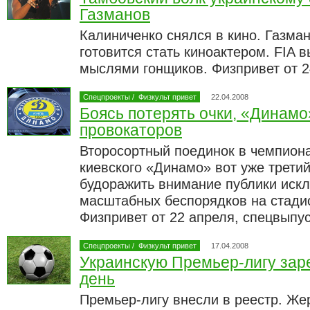
Газманов
Калиниченко снялся в кино. Газма
готовится стать киноактером. FIA
мыслями гонщиков. Физпривет от 
Спецпроекты
/
Физкульт привет
22.04.2008
Боясь потерять очки, «Динамо
провокаторов
Второсортный поединок в чемпион
киевского «Динамо» вот уже трети
будоражить внимание публики искл
масштабных беспорядков на стадио
Физпривет от 22 апреля, спецвыпу
Спецпроекты
/
Физкульт привет
17.04.2008
Украинскую Премьер-лигу зар
день
Премьер-лигу внесли в реестр. Же