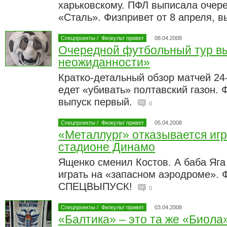
харьковскому. ПФЛ выписала очер
«Сталь». Физпривет от 8 апреля, в
Спецпроекты
/
Физкульт привет
08.04.2008
Очередной футбольный тур вы
неожиданности»
Кратко-детальный обзор матчей 24-
едет «убивать» полтавский газон. 
выпуск первый.
0
Спецпроекты
/
Физкульт привет
05.04.2008
«Металлург» отказывается иг
стадионе Динамо
Ященко сменил Костов. А баба Яга
играть на «запасном аэродроме». Ф
СПЕЦВЫПУСК!
0
Спецпроекты
/
Физкульт привет
03.04.2008
«Балтика» – это та же «Биола»