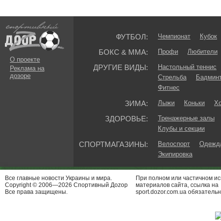
ФУТБОЛ:
Чемпионат
Кубок
БОКС & ММА:
Профи
Любители
О проекте
ДРУГИЕ ВИДЫ:
Настольный теннис
Реклама на
дозоре
Стрельба
Бадмин
Фитнес
ЗИМА:
Лыжи
Коньки
Хо
ЗДОРОВЬЕ:
Тренажерные залы
Клубы и секции
СПОРТМАГАЗИНЫ:
Велоспорт
Одежда
Экипировка
Все главные новости Украины и мира.
При полном или частичном и
Copyright © 2006—2026 Спортивный Доzор
материалов сайта, ссылка на
Все права защищены.
sport.dozor.com.ua обязательн