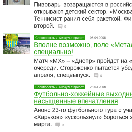
Пивовары возвращаются в российс
открывают детский сектор. «Москва
Теннисист ранил себя ракеткой. Фи
второй.
0
Спецпроекты
/
Физкульт привет
03.04.2008
Вполне возможно, поле «Мета
специально!
Матч «МХ» – «Днепр» пройдет на 
очереди. Стороженко пытается убед
апреля, спецвыпуск.
0
Спецпроекты
/
Физкульт привет
28.03.2008
Футбольно-хоккейные выходн
насыщенные впечатления
Анонс 23-го футбольного тура с у
«Харьков» «ускользнул» бороться з
марта.
0