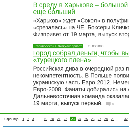
В среду в Харькове – большой 
еще бóльший
«Харьков» ждет «Сокол» в полуфи
«срезалась» на ЧЕ. Боксеры Кличк
Физпривет от 19 марта, выпуск вто
Спецпроекты
/
Физкульт привет
19.03.2008
Город собрал деньги, чтобы в
«турецкого плена»
Российская дива в очередной раз 
некомпетентность. В Польше появ
украинскую часть Евро-2012. Немец
Евро-2008. Фанаты добирались на 
Дальневосточная команда оказалас
19 марта, выпуск первый.
0
Страница:
1
2
3
...
19
20
21
22
23
24
25
26
27
28
29
...
32