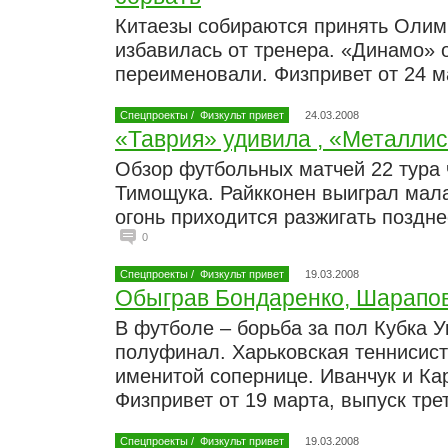
Китаезы собираются принять Олим
избавилась от тренера. «Динамо» 
переименовали. Физпривет от 24 м
Спецпроекты
/
Физкульт привет
24.03.2008
«Таврия» удивила , «Металли
Обзор футбольных матчей 22 тура 
Тимощука. Райкконен выиграл мал
огонь приходится разжигать поздне
0
Спецпроекты
/
Физкульт привет
19.03.2008
Обыграв Бондаренко, Шарапо
В футболе – борьба за пол Кубка У
полуфинал. Харьковская теннисист
именитой сопернице. Иванчук и Ка
Физпривет от 19 марта, выпуск тре
Спецпроекты
/
Физкульт привет
19.03.2008