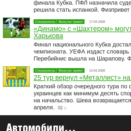
финала Кубка. ПФЛ назначила суде
решила стать испанкой. Физпривет
Спецпроекты
/
Физкульт привет
17.04.2008
«Динамо» с «Шахтером» могут
Харькова
Финал национального Кубка доста
чемпионата. УЕФА издаст словарь
Перебийнис вышла на Шарапову. Ф
Спецпроекты
/
Физкульт привет
14.04.2008
25 тур вернул «Металлист» на
Краткий обзор очередного тура по 
украинцев как минимум десять спо
на начальство. Шева возвращается
апреля.
0