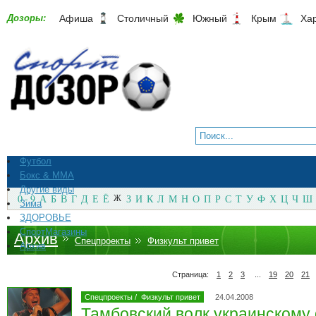
Дозоры:
Афиша
Столичный
Южный
Крым
Ха
Футбол
Бокс & ММА
Другие виды
0 - 9
А
Б
В
Г
Д
Е
Ё
Ж
З
И
К
Л
М
Н
О
П
Р
С
Т
У
Ф
Х
Ц
Ч
Ш
Зима
ЗДОРОВЬЕ
СпортМагазины
Архив
Спецпроекты
Физкульт привет
Архив
Страница:
1
2
3
...
19
20
21
Спецпроекты
/
Физкульт привет
24.04.2008
Тамбовский волк украинскому 