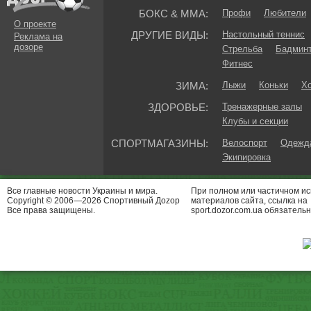
БОКС & ММА:
Профи
Любители
О проекте
ДРУГИЕ ВИДЫ:
Настольный теннис
Реклама на
дозоре
Стрельба
Бадмин
Фитнес
ЗИМА:
Лыжи
Коньки
Хо
ЗДОРОВЬЕ:
Тренажерные залы
Клубы и секции
СПОРТМАГАЗИНЫ:
Велоспорт
Одежда
Экипировка
Все главные новости Украины и мира.
При полном или частичном и
Copyright © 2006—2026 Спортивный Доzор
материалов сайта, ссылка на
Все права защищены.
sport.dozor.com.ua обязательн