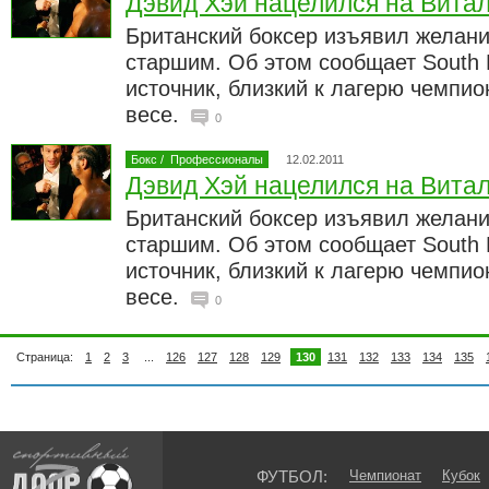
Дэвид Хэй нацелился на Витал
Британский боксер изъявил желани
старшим. Об этом сообщает South 
источник, близкий к лагерю чемпи
весе.
0
Бокс
/
Профессионалы
12.02.2011
Дэвид Хэй нацелился на Витал
Британский боксер изъявил желани
старшим. Об этом сообщает South 
источник, близкий к лагерю чемпи
весе.
0
Страница:
1
2
3
...
126
127
128
129
130
131
132
133
134
135
ФУТБОЛ:
Чемпионат
Кубок