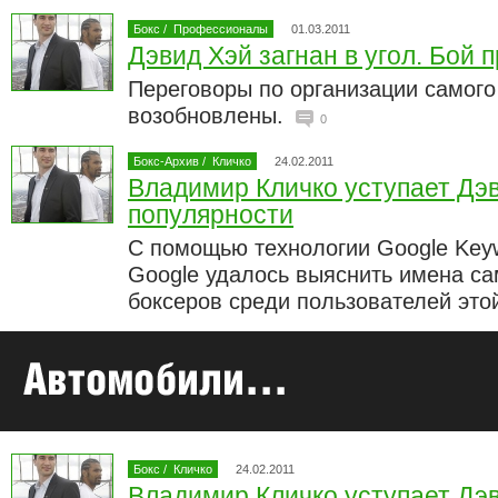
Бокс
/
Профессионалы
01.03.2011
Дэвид Хэй загнан в угол. Бой 
Переговоры по организации самого
возобновлены.
0
Бокс-Архив
/
Кличко
24.02.2011
Владимир Кличко уступает Дэ
популярности
С помощью технологии Google Key
Google удалось выяснить имена с
боксеров среди пользователей эт
Бокс
/
Кличко
24.02.2011
Владимир Кличко уступает Дэ