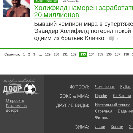
Бокс
/
Кличко
21.01.2011
Холифилд намерен заработать
20 миллионов
Бывший чемпион мира в супертяже
Эвандер Холифилд потерял покой о
одним из братьев Кличко.
0
Страница:
1
2
3
...
129
130
131
132
133
134
135
136
137
138
ФУТБОЛ:
Чемпионат
Кубок
БОКС & ММА:
Профи
Любители
О проекте
ДРУГИЕ ВИДЫ:
Настольный теннис
Реклама на
дозоре
Стрельба
Бадмин
Фитнес
ЗИМА:
Лыжи
Коньки
Хо