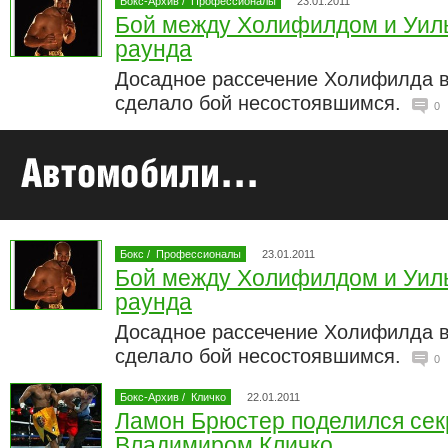
Бокс-Архив
/
Профессионалы
23.01.2011
Бой между Холифилдом и Уил
раунда
Досадное рассечение Холифилда в
сделало бой несостоявшимся.
0
Бокс
/
Профессионалы
23.01.2011
Бой между Холифилдом и Уил
раунда
Досадное рассечение Холифилда в
сделало бой несостоявшимся.
0
Бокс-Архив
/
Кличко
22.01.2011
Ламон Брюстер поделился сек
Владимиром Кличко